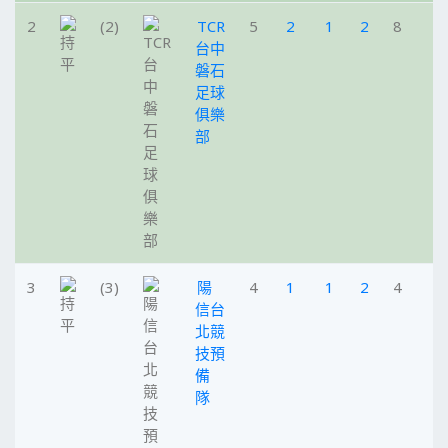
2
(2)
TCR
5
2
1
2
8
台中
磐石
足球
俱樂
部
3
(3)
陽
4
1
1
2
4
信台
北競
技預
備
隊