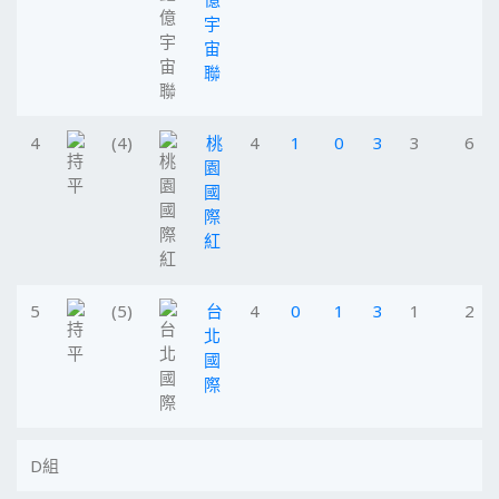
宇
宙
聯
4
(4)
桃
4
1
0
3
3
6
園
國
際
紅
5
(5)
台
4
0
1
3
1
2
北
國
際
D組