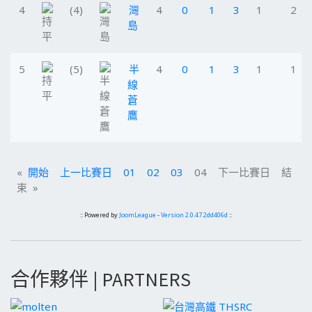
4
(4)
灣
4
0
1
3
1
2
島
5
(5)
半
4
0
1
3
1
1
線
蒼
鷹
«
開始
上一比賽日
01
02
03
04 下一比賽日 結
束 »
:: Powered by
JoomLeague
-
Version 2.0.47.2dd406d
::
合作夥伴 | PARTNERS