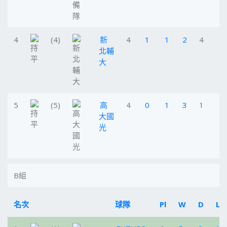
4
(4)
新
4
1
1
2
4
北輔
大
5
(5)
高
4
0
1
3
1
大國
光
B組
名次
球隊
Pl
W
D
L