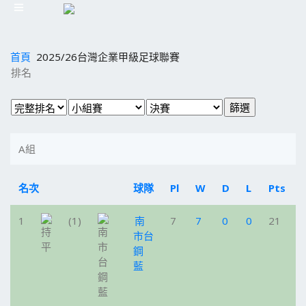
首頁
2025/26台灣企業甲級足球聯賽
排名
A組
名次
球隊
Pl
W
D
L
Pts
1
(1)
南
7
7
0
0
21
市台
鋼
藍