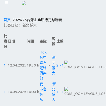
首頁
2025/26台灣企業甲級足球聯賽
比賽日程： 新北輔大
比
客
賽
日期
時間
主隊
比數
隊
日
TCR
台中
新
磐石
北
1
12.04.2025
19:30 h
-
2 - 1
足球
輔
俱樂
大
部
南
新
市台
北
1
10.05.2025
16:00 h
-
7 - 1
鋼
輔
藍
大