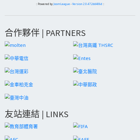
:: Powered by
JoomLeague
-
Version 2.0.47.2dd406d
::
合作夥伴 | PARTNERS
友站連結 | LINKS