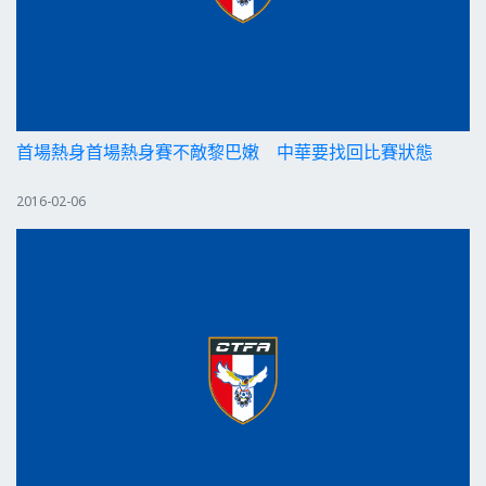
首場熱身首場熱身賽不敵黎巴嫩 中華要找回比賽狀態
2016-02-06