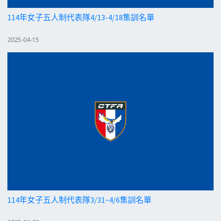
114年女子五人制代表隊4/13-4/18集訓名單
2025-04-15
114年女子五人制代表隊3/31~4/6集訓名單