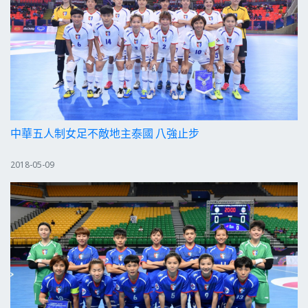
中華五人制女足不敵地主泰國 八強止步
2018-05-09