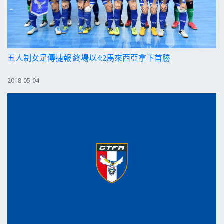
五人制女足傳捷報 終場以4:2馬來西亞拿下首勝
2018-05-04