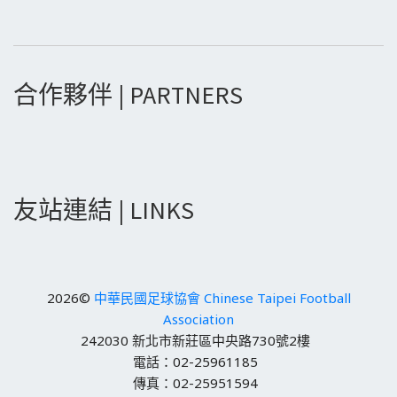
合作夥伴 | PARTNERS
友站連結 | LINKS
2026©
中華民國足球協會 Chinese Taipei Football
Association
242030 新北市新莊區中央路730號2樓
電話：02-25961185
傳真：02-25951594