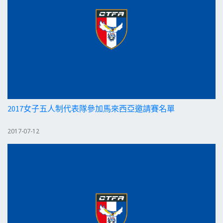
2017女子五人制代表隊參加馬來西亞邀請賽名單
2017-07-12