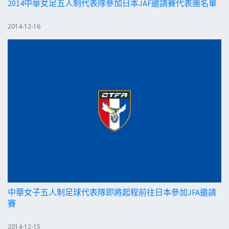
2014中華女足五人制代表隊參加日本JAF邀請賽代表團名單
2014-12-16
中華女子五人制足球代表隊即將起程前往日本參加JFA邀請
賽
2014-12-15