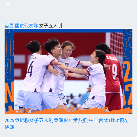
首頁
國家代表隊
女子五人制
2025亞足聯女子五人制亞洲盃止步八強 中華台北1比3惜敗
伊朗