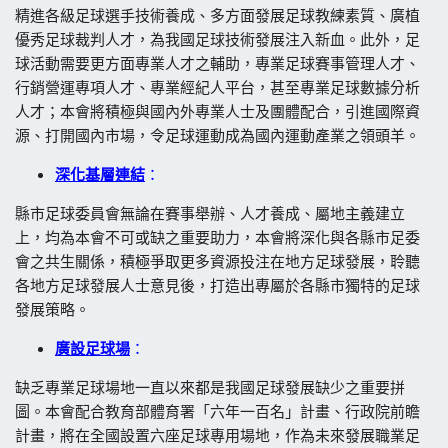
精進各級足球選手技術養成、多方面發展足球教練素質、廣植
優秀足球裁判人才，為我國足球技術發展注入新血。此外，足
球活動需要更方面專業人才之輔助，專業足球賽事管理人才、
行銷營運專項人才、專業經紀人平台，甚至專業足球數據分析
人才；本會將積極與國內外專業人士及團體配合，引進國際資
源、打開國內市場，令足球運動成為國內運動產業之領頭羊。
深化基層連結
：
縣市足球委員會無論在賽事舉辦、人才養成、屬地主義建立
上，均為本會不可或缺之重要助力，本會將深化與各縣市足委
會之共生關係，積極爭取更多資源投注在地方足球發展，聆聽
各地方足球發展人士意見後，打造出專屬於各縣市獨特的足球
發展策略。
廣設足球場
：
缺乏專業足球場地一直以來都是我國足球發展缺少之重要拼
圖。本會配合教育部體育署「六年一百名」計畫、行政院前瞻
計畫，將在全國設置六座足球專用場地，作為未來發展職業足