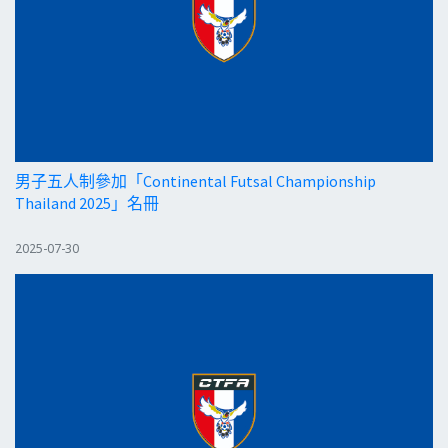
男子五人制參加「Continental Futsal Championship
Thailand 2025」名冊
2025-07-30