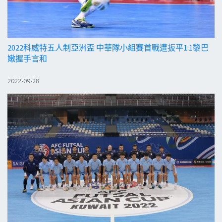
2022科威特五人制亞洲盃 中華隊小組賽首戰遭扳平1:1黎巴
嫩握手言和
2022-09-28