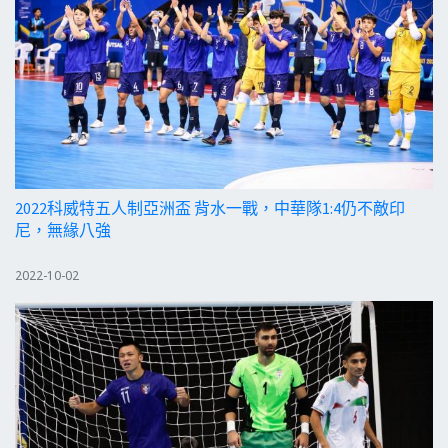
2022科威特五人制亞洲盃 背水一戰，中華隊1:4仍不敵印
尼，無緣八強
2022-10-02