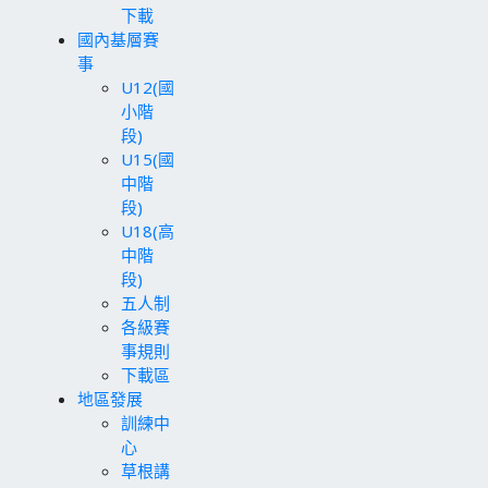
下載
國內基層賽
事
U12(國
小階
段)
U15(國
中階
段)
U18(高
中階
段)
五人制
各級賽
事規則
下載區
地區發展
訓練中
心
草根講