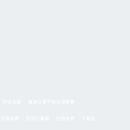
地區發展
臺灣企業甲級足球聯賽
制足球聯賽
足協行事曆
註冊系統
下載區