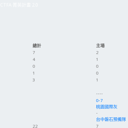
CTFA 菁英計畫 2.0
總計
主場
7
2
4
1
0
0
1
0
3
1
----
0-7
桃園國際灰
-
台中磐石預備隊
22
7