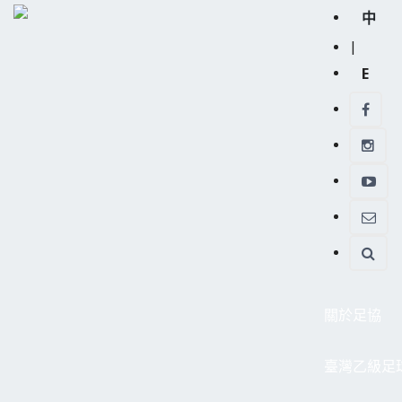
中
|
E
關於足協
臺灣乙級足