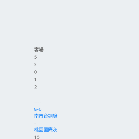
客場
5
3
0
1
2
----
8-0
南市台鋼綠
-
桃園國際灰
15