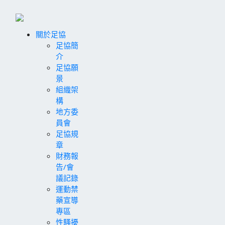
關於足協
足協簡
介
足協願
景
組織架
構
地方委
員會
足協規
章
財務報
告/會
議記錄
運動禁
藥宣導
專區
性騷擾