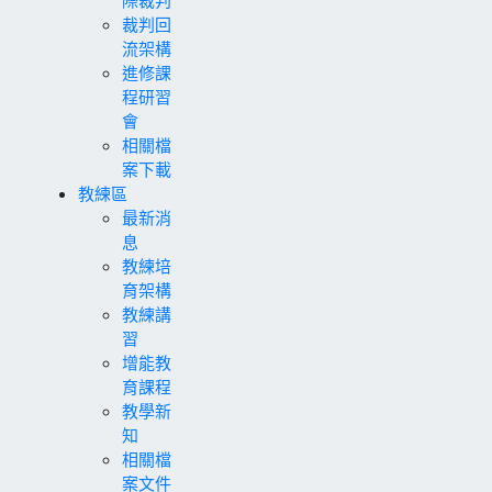
裁判回
流架構
進修課
程研習
會
相關檔
案下載
教練區
最新消
息
教練培
育架構
教練講
習
增能教
育課程
教學新
知
相關檔
案文件