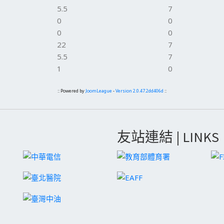
5.5
7
0
0
0
0
22
7
5.5
7
1
0
:: Powered by
JoomLeague
-
Version 2.0.47.2dd406d
::
友站連結 | LINKS