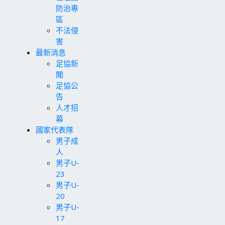
防治專
區
不法侵
害
最新消息
足協新
聞
足協公
告
人才招
募
國家代表隊
男子成
人
男子U-
23
男子U-
20
男子U-
17