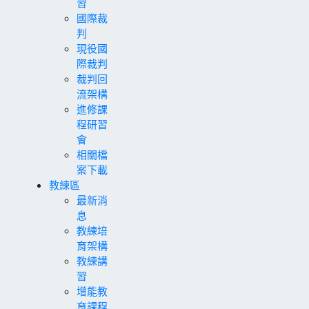
習
國際裁
判
現役國
際裁判
裁判回
流架構
進修課
程研習
會
相關檔
案下載
教練區
最新消
息
教練培
育架構
教練講
習
增能教
育課程