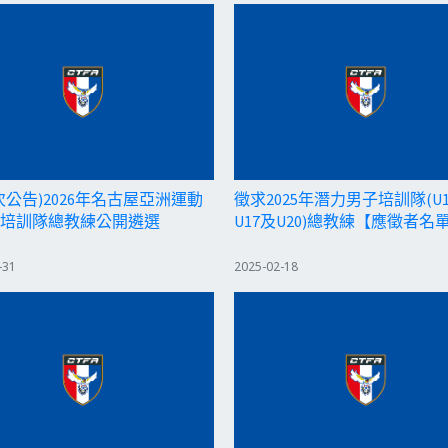
次公告)2026年名古屋亞洲運動
徵求2025年潛力男子培訓隊(U
培訓隊總教練公開遴選
U17及U20)總教練【應徵者名
-31
2025-02-18