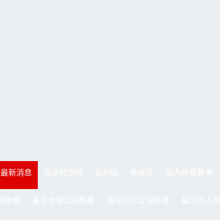
最新消息
國家代表隊
裁判區
教練區
國內基層賽事
球聯賽
臺灣木蘭足球聯賽
臺灣青年足球聯賽
臺灣五人