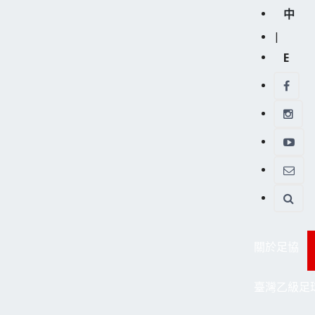
中
|
E
關於足協
臺灣乙級足