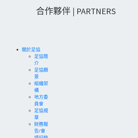
合作夥伴 | PARTNERS
關於足協
足協簡
介
足協願
景
組織架
構
地方委
員會
足協規
章
財務報
告/會
議記錄