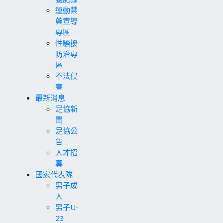
運動禁
藥宣導
專區
性騷擾
防治專
區
不法侵
害
最新消息
足協新
聞
足協公
告
人才招
募
國家代表隊
男子成
人
男子U-
23