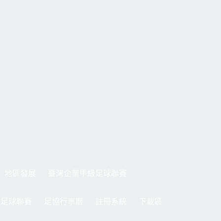
地區發展
臺灣企業甲級足球聯賽
制足球聯賽
足協行事曆
註冊系統
下載區