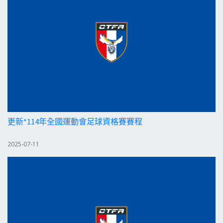
更新*114年全國運動會足球資格賽賽程
2025-07-11