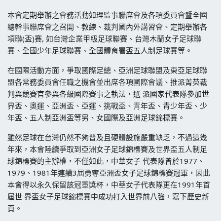
本會定期舉辦之會務活動如理監事聯席會及各項委員會暨全國
總幹事聯席會之召開、教練、裁判國內外講習會、定期舉辦各
項聯(盃)賽, 如台灣企業甲級足球聯賽、台灣木蘭女子足球聯
賽、全國少年足球聯賽、全國體育署盃五人制足球賽等。
在國際活動方面，爭取國際足總、亞洲足球聯盟及東亞足球聯
盟各常務委員會任職之機會並出席各項國際會議、推派菁英裁
判與競賽官參與各級國際賽事之執法，選 派國家代表隊參加世
界盃、奧運、亞洲盃、亞運、挑戰盃、青年盃、青少年盃、少
年盃、五人制亞洲盃等男、女國際及亞洲足球錦標賽。
雖然足球在台灣仍然不夠普及且硬體設施嚴重缺乏，不過這幾
年來，本會陸續爭取到亞洲女子足球錦標賽及世界盃五人制足
球錦標賽的主辦權，不僅如此，中華女子 代表隊曾於1977、
1979、1981年連續3屆勇奪亞洲盃女子足球錦標賽冠軍，因此
本會得以永久保留該冠軍獎杯，中華女子代表隊更在1991年首
屆世 界盃女子足球錦標賽中成功打入世界前八強，寫下歷史新
頁。