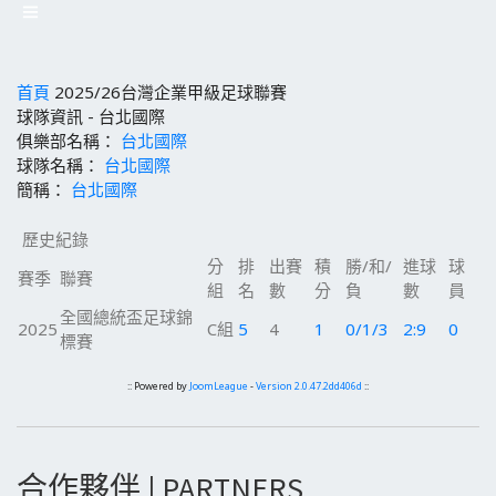
首頁
2025/26台灣企業甲級足球聯賽
球隊資訊 - 台北國際
俱樂部名稱：
台北國際
球隊名稱：
台北國際
簡稱：
台北國際
歷史紀錄
分
排
出賽
積
勝/和/
進球
球
賽季
聯賽
組
名
數
分
負
數
員
全國總統盃足球錦
2025
C組
5
4
1
0/1/3
2:9
0
標賽
:: Powered by
JoomLeague
-
Version 2.0.47.2dd406d
::
合作夥伴 | PARTNERS