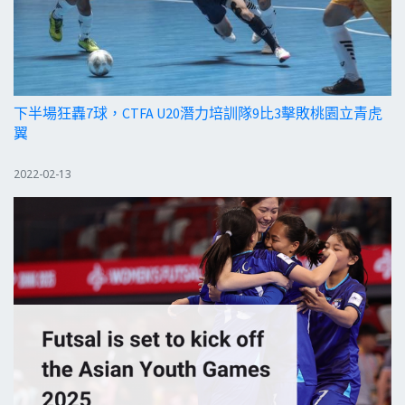
下半場狂轟7球，CTFA U20潛力培訓隊9比3擊敗桃園立青虎
翼
2022-02-13