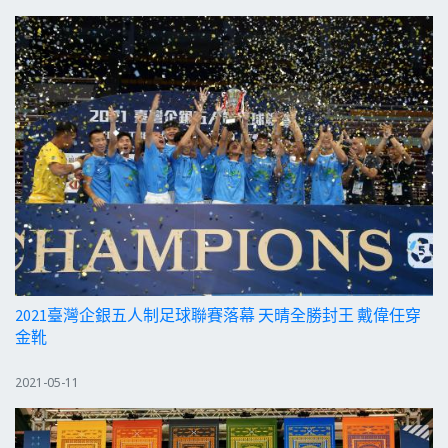
2021臺灣企銀五人制足球聯賽落幕 天晴全勝封王 戴偉任穿
金靴
2021-05-11