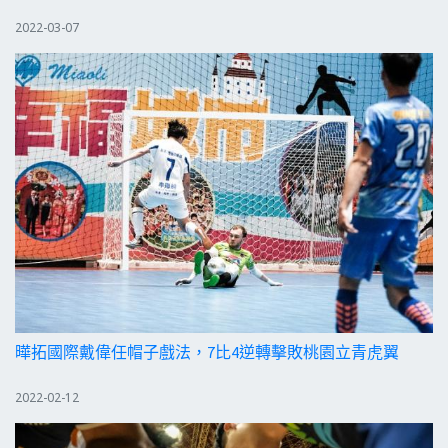
2022-03-07
曄拓國際戴偉任帽子戲法，7比4逆轉擊敗桃園立青虎翼
2022-02-12