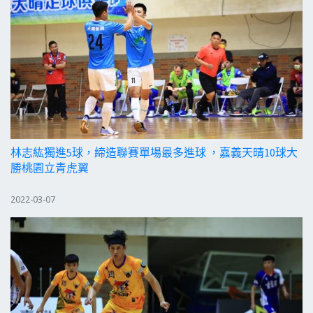
林志紘獨進5球，締造聯賽單場最多進球 ，嘉義天晴10球大
勝桃園立青虎翼
2022-03-07