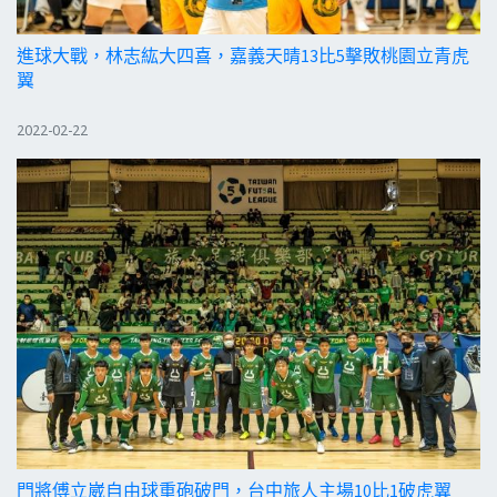
進球大戰，林志紘大四喜，嘉義天晴13比5擊敗桃園立青虎
翼
2022-02-22
門將傅立崴自由球重砲破門，台中旅人主場10比1破虎翼