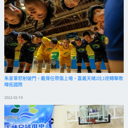
朱家葦怒射破門，戴偉任帶傷上場，嘉義天晴2比1逆轉擊敗
曄拓國際
2022-02-19