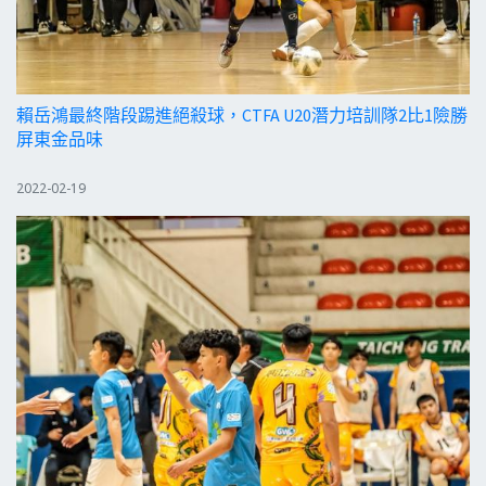
賴岳鴻最終階段踢進絕殺球，CTFA U20潛力培訓隊2比1險勝
屏東金品味
2022-02-19