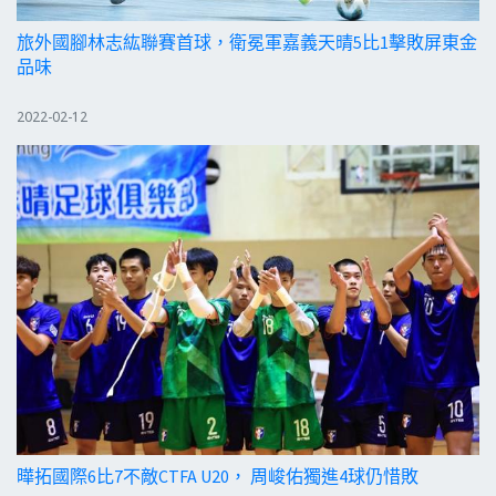
旅外國腳林志紘聯賽首球，衛冕軍嘉義天晴5比1擊敗屏東金
品味
2022-02-12
曄拓國際6比7不敵CTFA U20， 周峻佑獨進4球仍惜敗