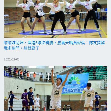
啦啦隊助陣，連進6球逆轉勝，嘉義天晴黃偉倫：隊友提醒
我多射門，射就對了
2022-03-05