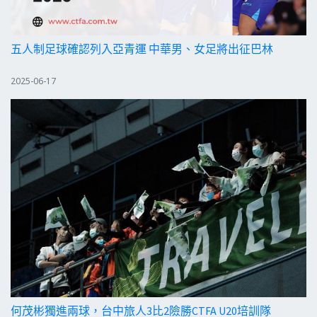
五人制足球確認列入亞青運 中華男、女足將出征巴林
2025-06-17
何茂彬獨進兩球，台中旅人3比2險勝CTFA U20培訓隊