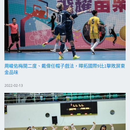
周峻佑梅開二度、戴偉任帽子戲法，曄拓國際9比1擊敗屏東
金品味
2022-02-13