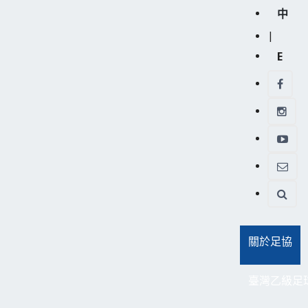
中
|
E
關於足協
臺灣乙級足