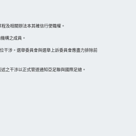
章程及相關辦法本其確信行使職權。
他機構之成員。
單位干涉。選舉委員會與選舉上訴委員會應盡力排除前
前述之干涉以正式管道通知亞足聯與國際足總。