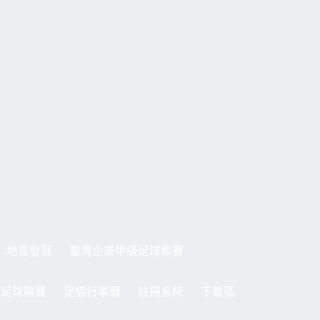
地區發展
臺灣企業甲級足球聯賽
制足球聯賽
足協行事曆
註冊系統
下載區