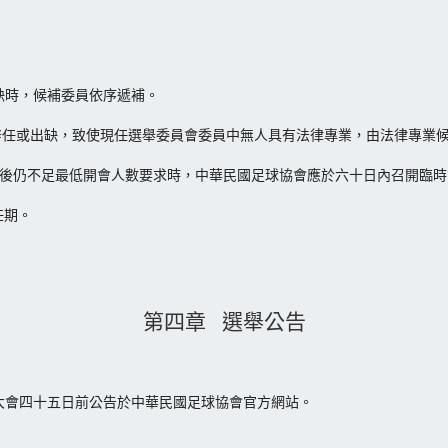
缺時，候補委員依序遞補。
故辭任或出缺，致使現任選舉委員會委員中無人具有法律專業，由法律專業
遞補後仍不足最低開會人數要求時，中華民國足球協會應於六十日內召開臨
任期。
第四章 選舉公告
大會四十五日前公告於中華民國足球協會官方網站。