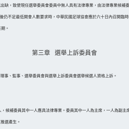
任或出缺，致使現任選舉委員會委員中無人具有法律專業，由法律專業候補
遞補後仍不足最低開會人數要求時，中華民國足球協會應於六十日內召開臨
任期。
第三章 選舉上訴委員會
、理事、監事、選舉委員會與選舉上訴委員會選舉候選人資格上訴。
二人，候補委員其中一人應具法律專業。委員其中一人為主席，一人為副主
互推選產生。