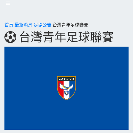
首頁
最新消息
足協公告
台灣青年足球聯賽
台灣青年足球聯賽