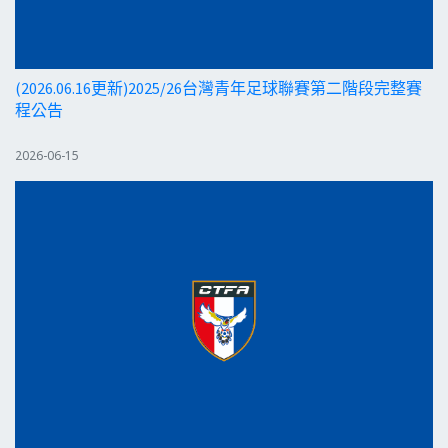
(2026.06.16更新)2025/26台灣青年足球聯賽第二階段完整賽
程公告
2026-06-15