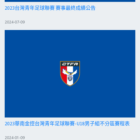
2023台灣青年足球聯賽 賽事最終成績公告
2024-07-09
2023華南金控台灣青年足球聯賽-U18男子組不分區賽程表
2024-01-09