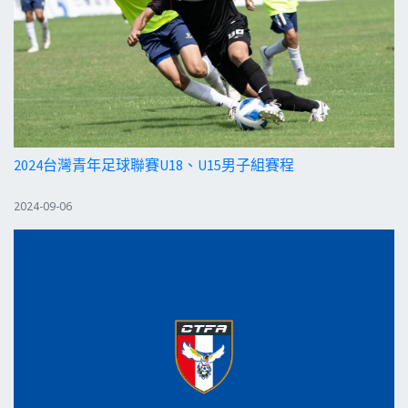
2024台灣青年足球聯賽U18、U15男子組賽程
2024-09-06