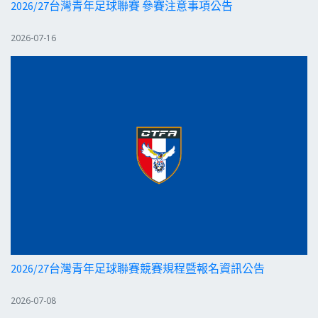
2026/27台灣青年足球聯賽 參賽注意事項公告
2026-07-16
2026/27台灣青年足球聯賽競賽規程暨報名資訊公告
2026-07-08