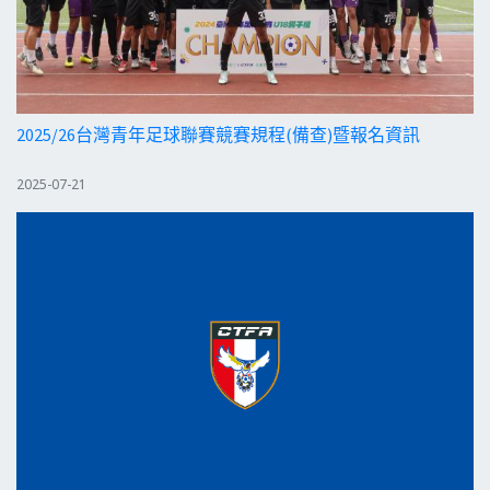
2025/26台灣青年足球聯賽競賽規程(備查)暨報名資訊
2025-07-21