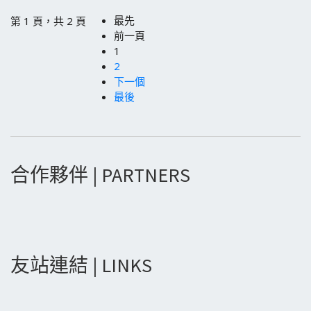
最先
第 1 頁，共 2 頁
前一頁
1
2
下一個
最後
合作夥伴 | PARTNERS
友站連結 | LINKS