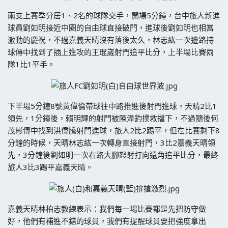
兩支上賽季分居1、2名的球隊交手，開場5分鐘，台中旅人新進
球員劉如明接近中圈的自由球直接破門，進球後劉如明也相當
激動的慶祝，不過嘉義天晴沒有落後太久，林志紘一次邊路持
球傳中找到了插上進攻的王琨崴射門追平比分，上半場比賽兩
隊1比1平手。
下半場5分鐘8號黃偉倫帶球往中路推進後射門進球，天晴2比1
領先，1分鐘後，賴明輝的射門被陳湋鈞撲救擋下，不過隨後何
茂彬傳中找到洪偉騰射門進球，旅人2比2踢平，但在比賽剩下8
分鐘的時候，天晴林志紘一次轉身直接射門，3比2嘉義天晴領
先，3分鐘後劉如明一次右路大腳怒射打向遠角追平比分，最終
旅人3比3踢平嘉義天晴。
嘉義天晴林柏志教練表示：我們每一場比賽都是先把防守做
好，他們有補進不錯的球員，我們有提醒球員要把強度拿出