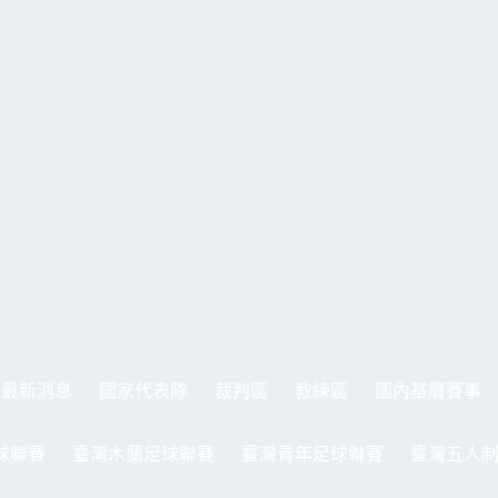
最新消息
國家代表隊
裁判區
教練區
國內基層賽事
球聯賽
臺灣木蘭足球聯賽
臺灣青年足球聯賽
臺灣五人