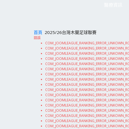
醫療資訊
首頁
2025/26台灣木蘭足球聯賽
錯誤
COM_JOOMLEAGUE_RANKING_ERROR_UNKOWN_RO
COM_JOOMLEAGUE_RANKING_ERROR_UNKOWN_RO
COM_JOOMLEAGUE_RANKING_ERROR_UNKOWN_RO
COM_JOOMLEAGUE_RANKING_ERROR_UNKOWN_RO
COM_JOOMLEAGUE_RANKING_ERROR_UNKOWN_RO
COM_JOOMLEAGUE_RANKING_ERROR_UNKOWN_RO
COM_JOOMLEAGUE_RANKING_ERROR_UNKOWN_RO
COM_JOOMLEAGUE_RANKING_ERROR_UNKOWN_RO
COM_JOOMLEAGUE_RANKING_ERROR_UNKOWN_RO
COM_JOOMLEAGUE_RANKING_ERROR_UNKOWN_RO
COM_JOOMLEAGUE_RANKING_ERROR_UNKOWN_RO
COM_JOOMLEAGUE_RANKING_ERROR_UNKOWN_RO
COM_JOOMLEAGUE_RANKING_ERROR_UNKOWN_RO
COM_JOOMLEAGUE_RANKING_ERROR_UNKOWN_RO
COM_JOOMLEAGUE_RANKING_ERROR_UNKOWN_RO
COM_JOOMLEAGUE_RANKING_ERROR_UNKOWN_RO
COM_JOOMLEAGUE_RANKING_ERROR_UNKOWN_RO