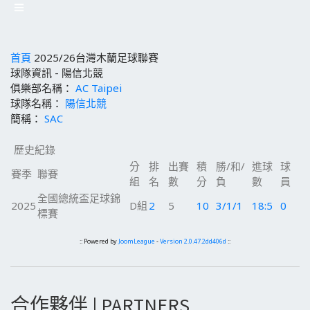
首頁
2025/26台灣木蘭足球聯賽
球隊資訊 - 陽信北競
俱樂部名稱：
AC Taipei
球隊名稱：
陽信北競
簡稱：
SAC
歷史紀錄
分
排
出賽
積
勝/和/
進球
球
賽季
聯賽
組
名
數
分
負
數
員
全國總統盃足球錦
2025
D組
2
5
10
3/1/1
18:5
0
標賽
:: Powered by
JoomLeague
-
Version 2.0.47.2dd406d
::
合作夥伴 | PARTNERS