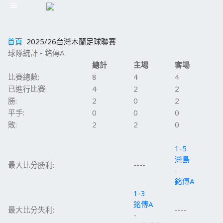
首頁
2025/26台灣木蘭足球聯賽
球隊統計 - 銘傳A
總計
主場
客場
比賽總數:
8
4
4
已進行比賽:
4
2
2
勝:
2
0
2
平手:
0
0
0
敗:
2
2
0
1-5
灣島
最大比分勝利:
----
-
銘傳A
1-3
銘傳A
最大比分失利:
----
-