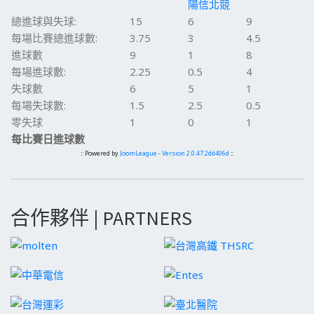
陽信北競
總進球與失球:
15
6
9
每場比賽總進球數:
3.75
3
4.5
進球數
9
1
8
每場進球數:
2.25
0.5
4
失球數
6
5
1
每場失球數:
1.5
2.5
0.5
零失球
1
0
1
每比賽日進球數
:: Powered by
JoomLeague
-
Version 2.0.47.2dd406d
::
合作夥伴 | PARTNERS