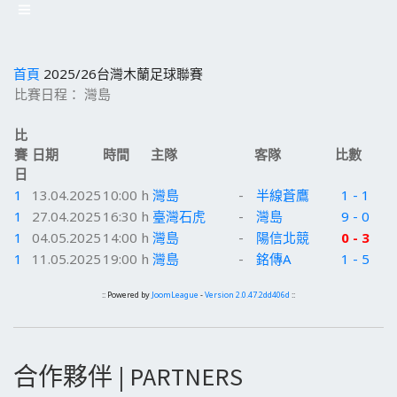
首頁
2025/26台灣木蘭足球聯賽
比賽日程： 灣島
比
賽
日期
時間
主隊
客隊
比數
日
1
13.04.2025
10:00 h
灣島
-
半線蒼鷹
1 - 1
1
27.04.2025
16:30 h
臺灣石虎
-
灣島
9 - 0
1
04.05.2025
14:00 h
灣島
-
陽信北競
0 - 3
1
11.05.2025
19:00 h
灣島
-
銘傳A
1 - 5
:: Powered by
JoomLeague
-
Version 2.0.47.2dd406d
::
合作夥伴 | PARTNERS