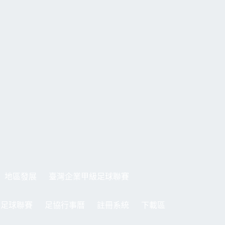
地區發展
臺灣企業甲級足球聯賽
制足球聯賽
足協行事曆
註冊系統
下載區