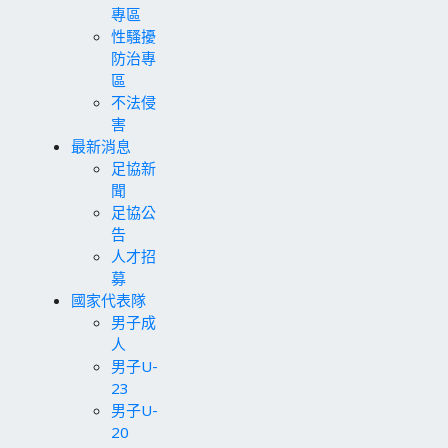
專區
性騷擾
防治專
區
不法侵
害
最新消息
足協新
聞
足協公
告
人才招
募
國家代表隊
男子成
人
男子U-
23
男子U-
20