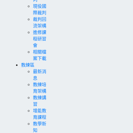
現役國
際裁判
裁判回
流架構
進修課
程研習
會
相關檔
案下載
教練區
最新消
息
教練培
育架構
教練講
習
增能教
育課程
教學新
知