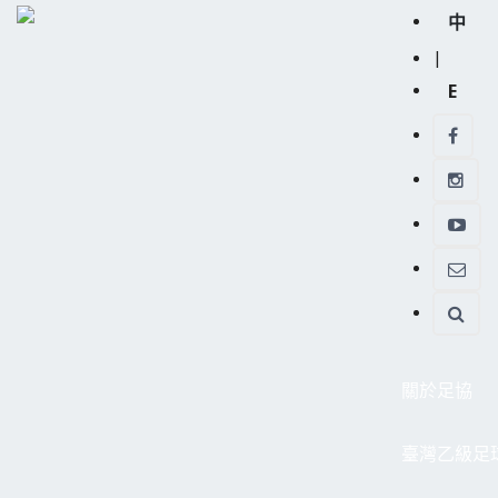
中
|
E
關於足協
臺灣乙級足