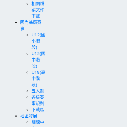
相關檔
案文件
下載
國內基層賽
事
U12(國
小階
段)
U15(國
中階
段)
U18(高
中階
段)
五人制
各級賽
事規則
下載區
地區發展
訓練中