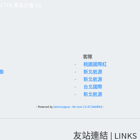
CTFA 菁英計畫 2.0
客隊
-
桃園國際紅
聯
-
新北航源
-
新北航源
-
台北國際
-
新北航源
:: Powered by
JoomLeague
-
Version 2.0.47.2dd406d
::
友站連結 | LINKS