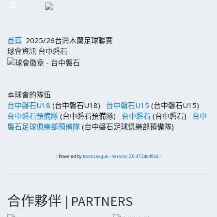
首頁
2025/26台灣木蘭足球聯賽
球會資訊 台中磐石
本球會的隊伍
台中磐石U18
(台中磐石U18)
台中磐石U15
(台中磐石U15)
台中磐石預備隊
(台中磐石預備隊)
台中磐石
(台中磐石)
台中
磐石足球俱樂部預備隊
(台中磐石足球俱樂部預備隊)
:: Powered by
JoomLeague
-
Version 2.0.47.2dd406d
::
合作夥伴 | PARTNERS