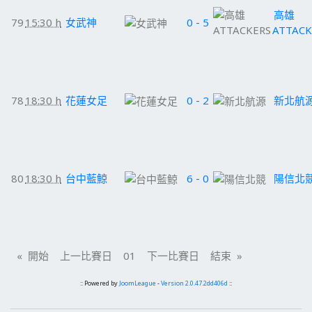
高雄
79
15:30 h
女武神
0 - 5
ATTACK
78
18:30 h
花蓮女足
0 - 2
新北航
80
18:30 h
台中藍鯨
6 - 0
陽信北
« 開始 上一比賽日 01 下一比賽日 結束 »
:: Powered by
JoomLeague
-
Version 2.0.47.2dd406d
::