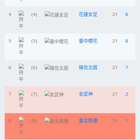
4
(4)
花蓮女足
21
8
5
(5)
臺中櫻花
21
8
6
(6)
陽信北競
21
7
7
(7)
女武神
21
2
8
(8)
臺北熊讚
21
1