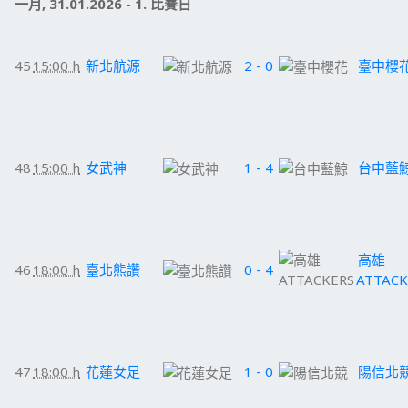
一月, 31.01.2026 - 1. 比賽日
45
15:00 h
新北航源
2 - 0
臺中櫻
48
15:00 h
女武神
1 - 4
台中藍
高雄
46
18:00 h
臺北熊讚
0 - 4
ATTACK
47
18:00 h
花蓮女足
1 - 0
陽信北