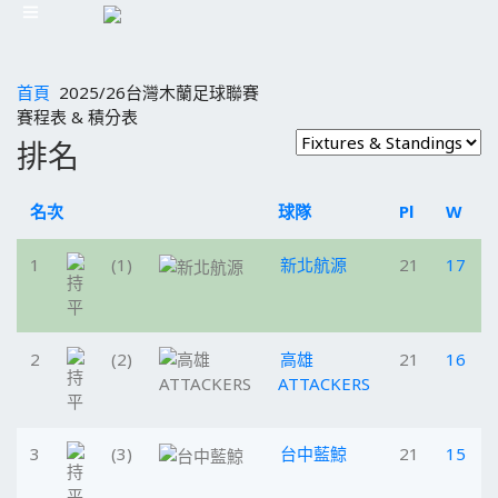
首頁
2025/26台灣木蘭足球聯賽
賽程表 & 積分表
排名
名次
球隊
Pl
W
1
(1)
新北航源
21
17
2
(2)
高雄
21
16
ATTACKERS
3
(3)
台中藍鯨
21
15