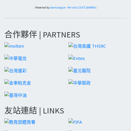
:: Powered by
JoomLeague
-
Version 2.0.47.2dd406d
::
合作夥伴 | PARTNERS
友站連結 | LINKS