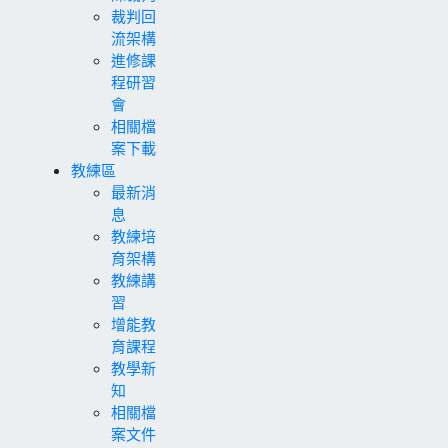
裁判回
流架構
進修課
程研習
會
相關檔
案下載
教練區
最新消
息
教練培
育架構
教練講
習
增能教
育課程
教學新
知
相關檔
案文件