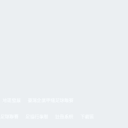
地區發展
臺灣企業甲級足球聯賽
制足球聯賽
足協行事曆
註冊系統
下載區