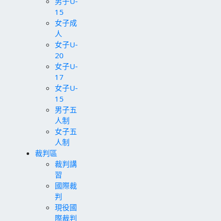
男子U-
15
女子成
人
女子U-
20
女子U-
17
女子U-
15
男子五
人制
女子五
人制
裁判區
裁判講
習
國際裁
判
現役國
際裁判