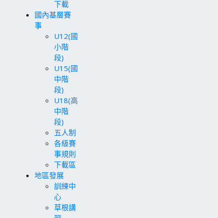
下載
國內基層賽
事
U12(國
小階
段)
U15(國
中階
段)
U18(高
中階
段)
五人制
各級賽
事規則
下載區
地區發展
訓練中
心
草根講