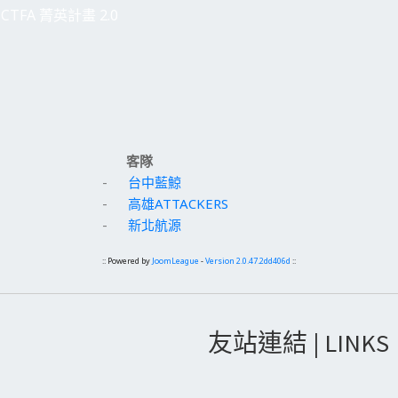
CTFA 菁英計畫 2.0
客隊
-
台中藍鯨
-
高雄ATTACKERS
-
新北航源
:: Powered by
JoomLeague
-
Version 2.0.47.2dd406d
::
友站連結 | LINKS