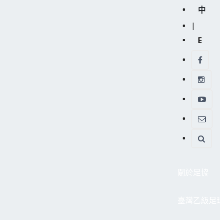
中
|
E
關於足協
臺灣乙級足