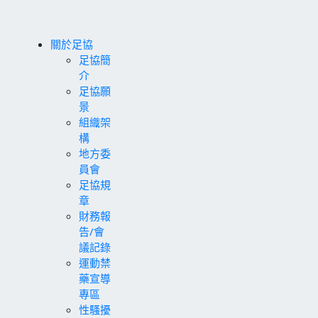
關於足協
足協簡
介
足協願
景
組織架
構
地方委
員會
足協規
章
財務報
告/會
議記錄
運動禁
藥宣導
專區
性騷擾