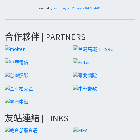
:: Powered by
JoomLeague
-
Version 2.0.47.2dd406d
::
合作夥伴 | PARTNERS
友站連結 | LINKS