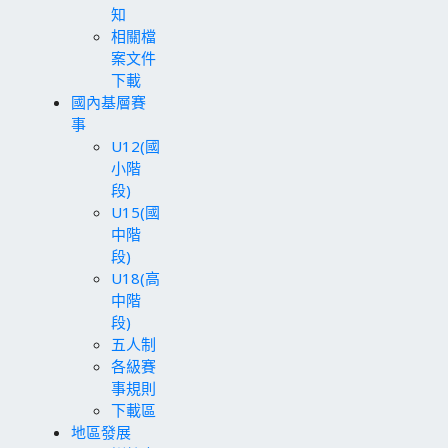
知
相關檔
案文件
下載
國內基層賽
事
U12(國
小階
段)
U15(國
中階
段)
U18(高
中階
段)
五人制
各級賽
事規則
下載區
地區發展