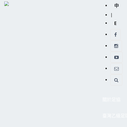
中
|
E
關於足協
臺灣乙級足