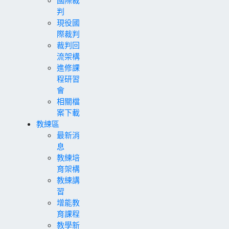
判
現役國
際裁判
裁判回
流架構
進修課
程研習
會
相關檔
案下載
教練區
最新消
息
教練培
育架構
教練講
習
增能教
育課程
教學新