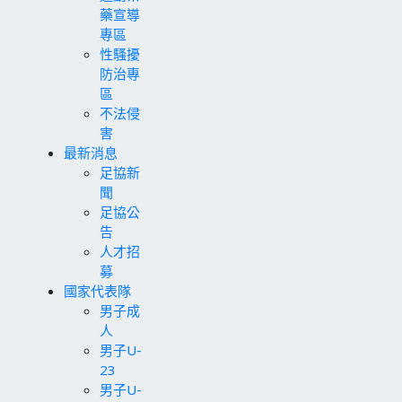
藥宣導
專區
性騷擾
防治專
區
不法侵
害
最新消息
足協新
聞
足協公
告
人才招
募
國家代表隊
男子成
人
男子U-
23
男子U-