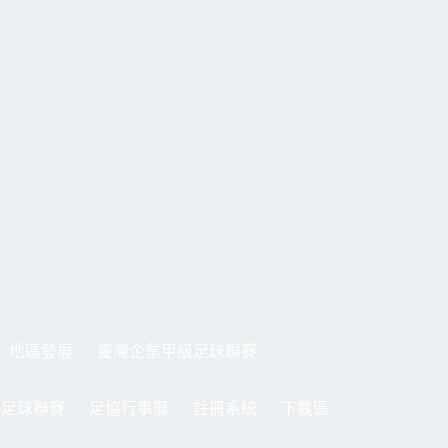
地區發展
臺灣企業甲級足球聯賽
制足球聯賽
足協行事曆
註冊系統
下載區