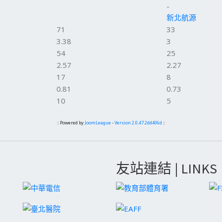
-
新北航源
71
33
3.38
3
54
25
2.57
2.27
17
8
0.81
0.73
10
5
:: Powered by
JoomLeague
-
Version 2.0.47.2dd406d
::
友站連結 | LINKS