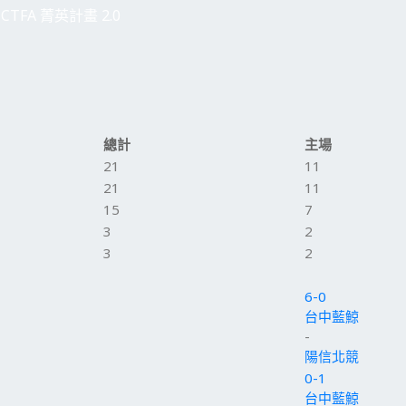
CTFA 菁英計畫 2.0
總計
主場
21
11
21
11
15
7
3
2
3
2
6-0
台中藍鯨
-
陽信北競
0-1
台中藍鯨