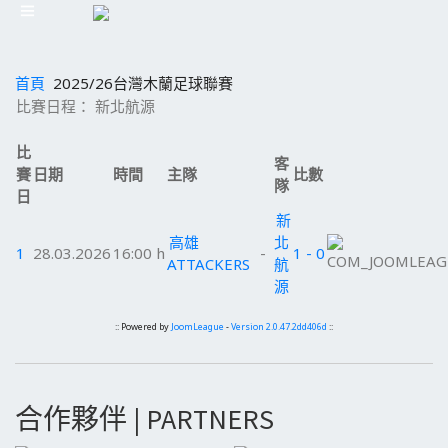
首頁
2025/26台灣木蘭足球聯賽
比賽日程： 新北航源
比
客
賽
日期
時間
主隊
比數
隊
日
新
高雄
北
1
28.03.2026
16:00 h
-
1 - 0
ATTACKERS
航
源
:: Powered by
JoomLeague
-
Version 2.0.47.2dd406d
::
合作夥伴 | PARTNERS