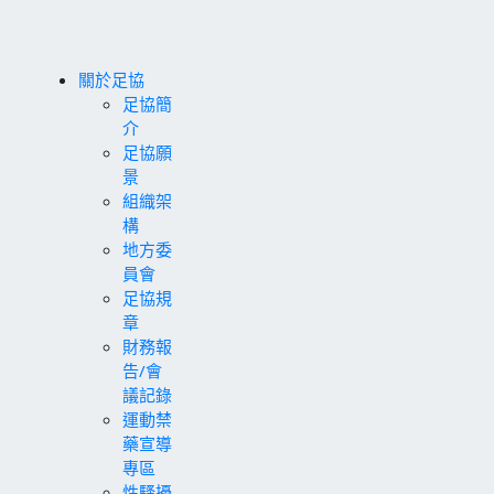
關於足協
足協簡
介
足協願
景
組織架
構
地方委
員會
足協規
章
財務報
告/會
議記錄
運動禁
藥宣導
專區
性騷擾