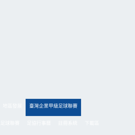
地區發展
臺灣企業甲級足球聯賽
制足球聯賽
足協行事曆
註冊系統
下載區