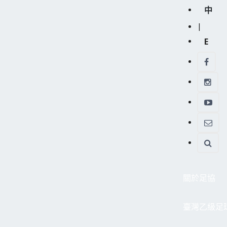
中
|
E
關於足協
臺灣乙級足