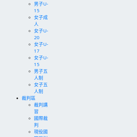
男子U-
15
女子成
人
女子U-
20
女子U-
17
女子U-
15
男子五
人制
女子五
人制
裁判區
裁判講
習
國際裁
判
現役國