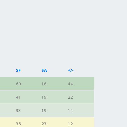
SF
SA
+/-
60
16
44
41
19
22
33
19
14
35
23
12