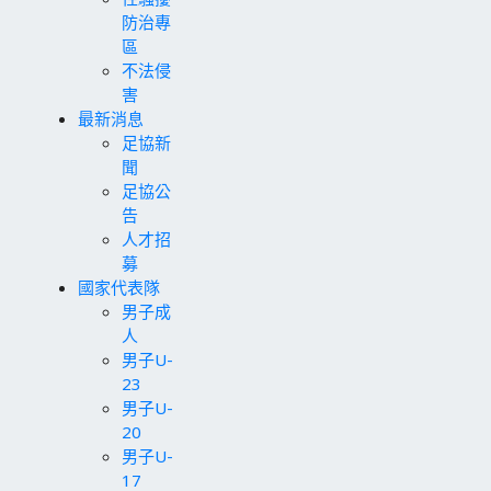
防治專
區
不法侵
害
最新消息
足協新
聞
足協公
告
人才招
募
國家代表隊
男子成
人
男子U-
23
男子U-
20
男子U-
17