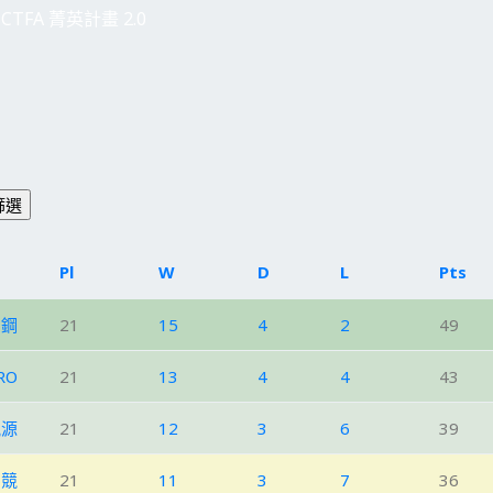
CTFA 菁英計畫 2.0
Pl
W
D
L
Pts
台鋼
21
15
4
2
49
RO
21
13
4
4
43
航源
21
12
3
6
39
北競
21
11
3
7
36