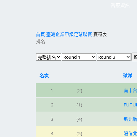
醫療資訊
首頁
臺灣企業甲級足球聯賽
賽程表
排名
名次
球隊
1
(2)
南市
2
(1)
FUTU
3
(4)
新北
4
(5)
陽信