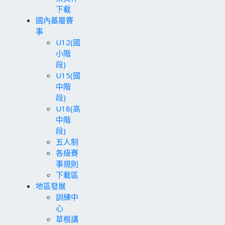
下載
國內基層賽
事
U12(國
小階
段)
U15(國
中階
段)
U18(高
中階
段)
五人制
各級賽
事規則
下載區
地區發展
訓練中
心
草根講