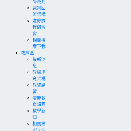
際裁判
裁判回
流架構
進修課
程研習
會
相關檔
案下載
教練區
最新消
息
教練培
育架構
教練講
習
增能教
育課程
教學新
知
相關檔
案文件