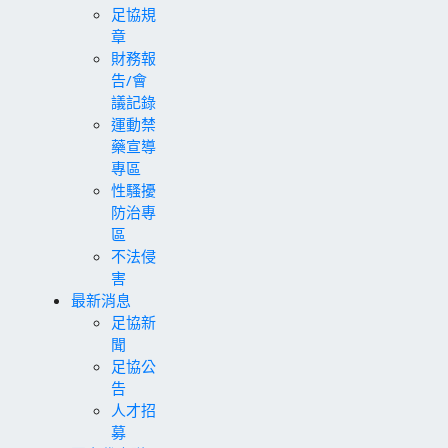
足協規
章
財務報
告/會
議記錄
運動禁
藥宣導
專區
性騷擾
防治專
區
不法侵
害
最新消息
足協新
聞
足協公
告
人才招
募