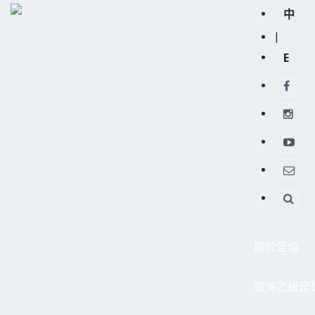
中
|
E
關於足協
臺灣乙級足