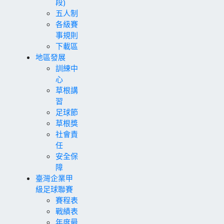
段)
五人制
各級賽
事規則
下載區
地區發展
訓練中
心
草根講
習
足球節
草根獎
社會責
任
安全保
障
臺灣企業甲
級足球聯賽
賽程表
戰績表
年度最