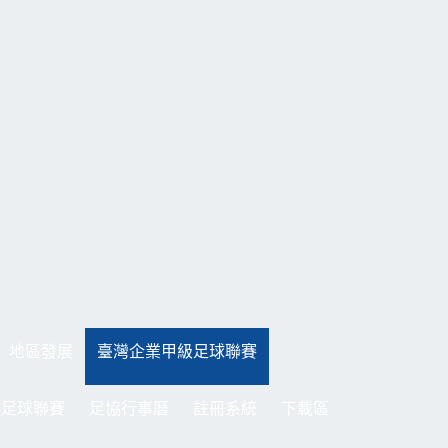
地區發展
臺灣企業甲級足球聯賽
制足球聯賽
足協行事曆
註冊系統
下載區