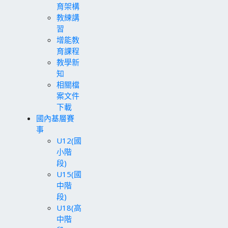
育架構
教練講
習
增能教
育課程
教學新
知
相關檔
案文件
下載
國內基層賽
事
U12(國
小階
段)
U15(國
中階
段)
U18(高
中階