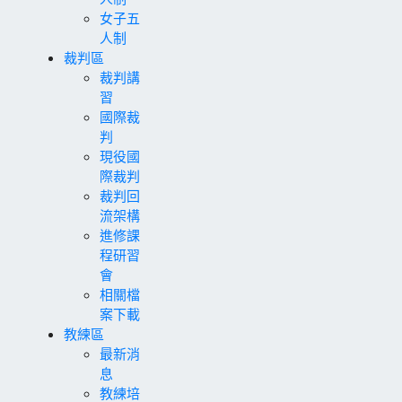
女子五
人制
裁判區
裁判講
習
國際裁
判
現役國
際裁判
裁判回
流架構
進修課
程研習
會
相關檔
案下載
教練區
最新消
息
教練培