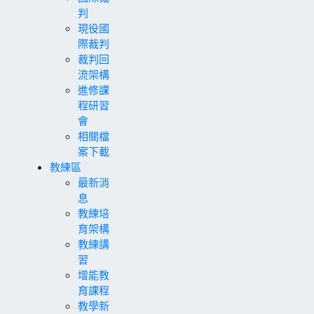
判
現役國
際裁判
裁判回
流架構
進修課
程研習
會
相關檔
案下載
教練區
最新消
息
教練培
育架構
教練講
習
增能教
育課程
教學新