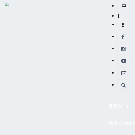
中
|
E
關於足協
臺灣乙級足