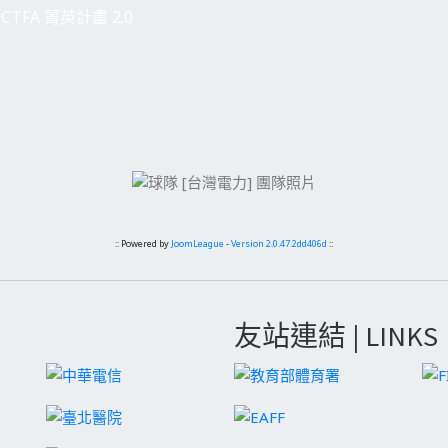
CTFA 菁英計畫 2.0
:: Powered by
JoomLeague
-
Version 2.0.47.2dd406d
::
友站連結 | LINKS