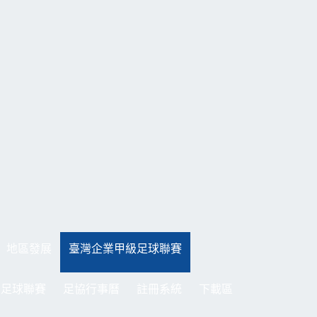
地區發展
臺灣企業甲級足球聯賽
制足球聯賽
足協行事曆
註冊系統
下載區