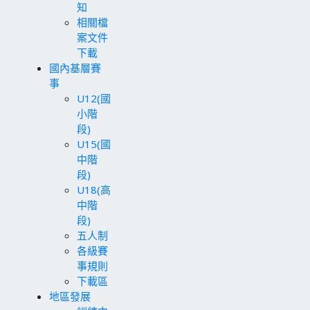
知
相關檔
案文件
下載
國內基層賽
事
U12(國
小階
段)
U15(國
中階
段)
U18(高
中階
段)
五人制
各級賽
事規則
下載區
地區發展