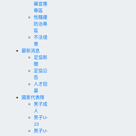
藥宣導
專區
性騷擾
防治專
區
不法侵
害
最新消息
足協新
聞
足協公
告
人才招
募
國家代表隊
男子成
人
男子U-
23
男子U-