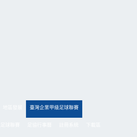
地區發展
臺灣企業甲級足球聯賽
制足球聯賽
足協行事曆
註冊系統
下載區