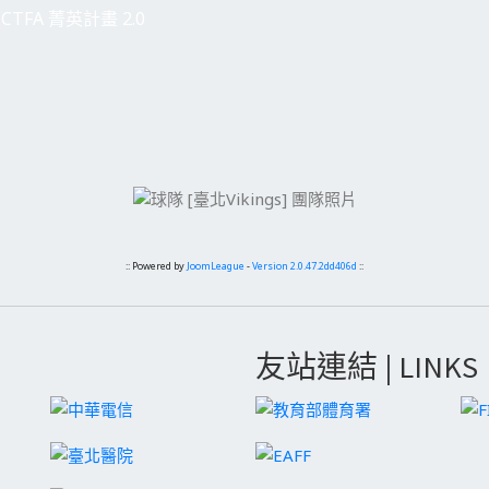
CTFA 菁英計畫 2.0
:: Powered by
JoomLeague
-
Version 2.0.47.2dd406d
::
友站連結 | LINKS