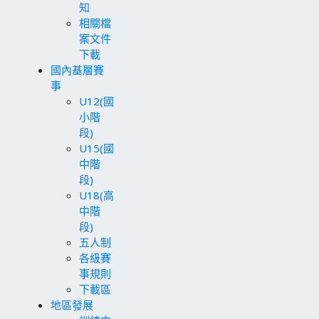
知
相關檔
案文件
下載
國內基層賽
事
U12(國
小階
段)
U15(國
中階
段)
U18(高
中階
段)
五人制
各級賽
事規則
下載區
地區發展