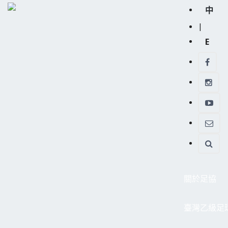
中
|
E
關於足協
臺灣乙級足