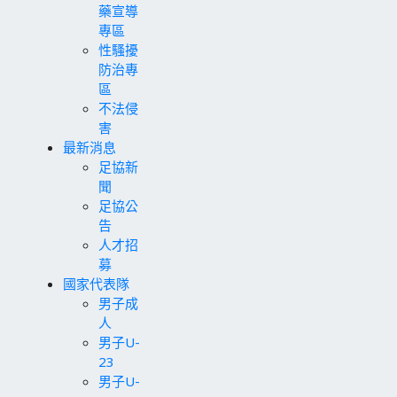
藥宣導
專區
性騷擾
防治專
區
不法侵
害
最新消息
足協新
聞
足協公
告
人才招
募
國家代表隊
男子成
人
男子U-
23
男子U-