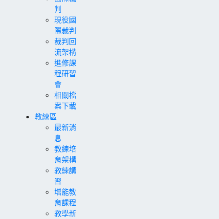
判
現役國
際裁判
裁判回
流架構
進修課
程研習
會
相關檔
案下載
教練區
最新消
息
教練培
育架構
教練講
習
增能教
育課程
教學新