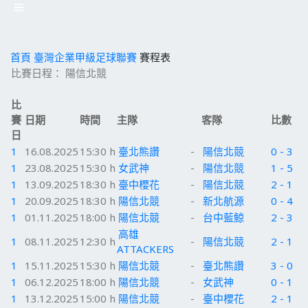
首頁
臺灣企業甲級足球聯賽
賽程表
比賽日程： 陽信北競
比
賽
日期
時間
主隊
客隊
比數
日
1
16.08.2025
15:30 h
臺北熊讚
-
陽信北競
0 - 3
1
23.08.2025
15:30 h
女武神
-
陽信北競
1 - 5
1
13.09.2025
18:30 h
臺中櫻花
-
陽信北競
2 - 1
1
20.09.2025
18:30 h
陽信北競
-
新北航源
0 - 4
1
01.11.2025
18:00 h
陽信北競
-
台中藍鯨
2 - 3
高雄
1
08.11.2025
12:30 h
-
陽信北競
2 - 1
ATTACKERS
1
15.11.2025
15:30 h
陽信北競
-
臺北熊讚
3 - 0
1
06.12.2025
18:00 h
陽信北競
-
女武神
0 - 1
1
13.12.2025
15:00 h
陽信北競
-
臺中櫻花
2 - 1