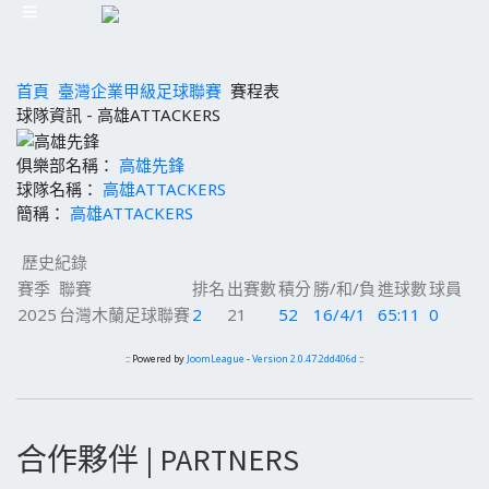
首頁
臺灣企業甲級足球聯賽
賽程表
球隊資訊 - 高雄ATTACKERS
俱樂部名稱：
高雄先鋒
球隊名稱：
高雄ATTACKERS
簡稱：
高雄ATTACKERS
歷史紀錄
賽季
聯賽
排名
出賽數
積分
勝/和/負
進球數
球員
2025
台灣木蘭足球聯賽
2
21
52
16/4/1
65:11
0
:: Powered by
JoomLeague
-
Version 2.0.47.2dd406d
::
合作夥伴 | PARTNERS