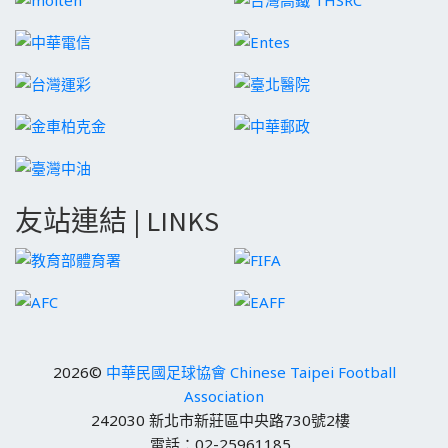
友站連結 | LINKS
2026©
中華民國足球協會 Chinese Taipei Football
Association
242030 新北市新莊區中央路730號2樓
電話：02-25961185