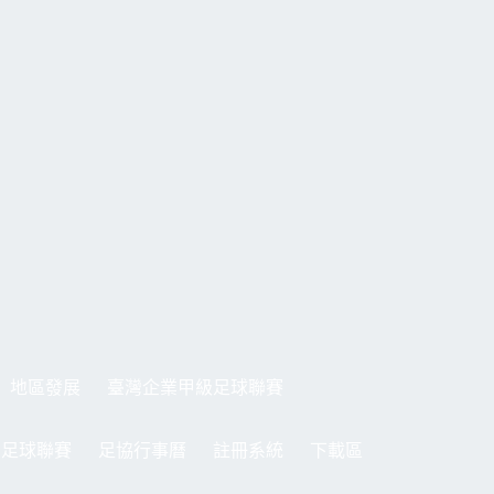
地區發展
臺灣企業甲級足球聯賽
制足球聯賽
足協行事曆
註冊系統
下載區