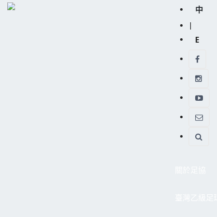
中
|
E
關於足協
臺灣乙級足