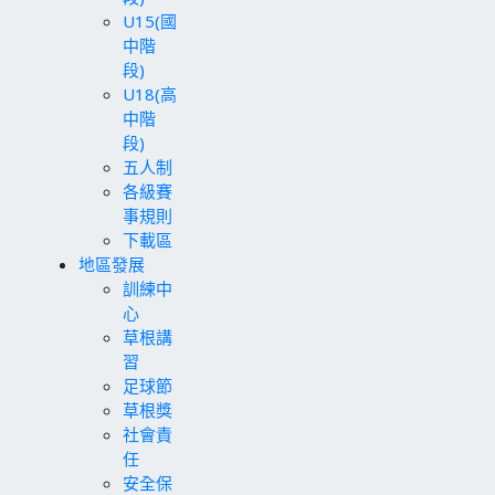
U15(國
中階
段)
U18(高
中階
段)
五人制
各級賽
事規則
下載區
地區發展
訓練中
心
草根講
習
足球節
草根獎
社會責
任
安全保