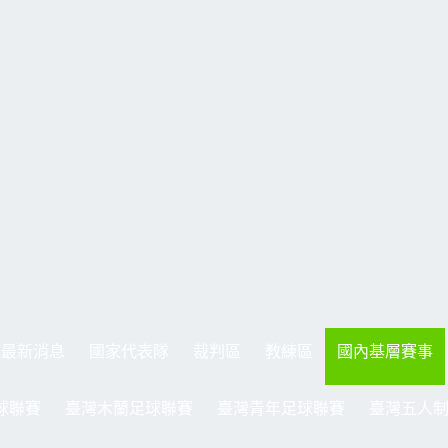
最新消息
國家代表隊
裁判區
教練區
國內基層賽事
球聯賽
臺灣木蘭足球聯賽
臺灣青年足球聯賽
臺灣五人