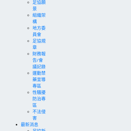
足協願
景
組織架
構
地方委
員會
足協規
章
財務報
告/會
議記錄
運動禁
藥宣導
專區
性騷擾
防治專
區
不法侵
害
最新消息
足協新