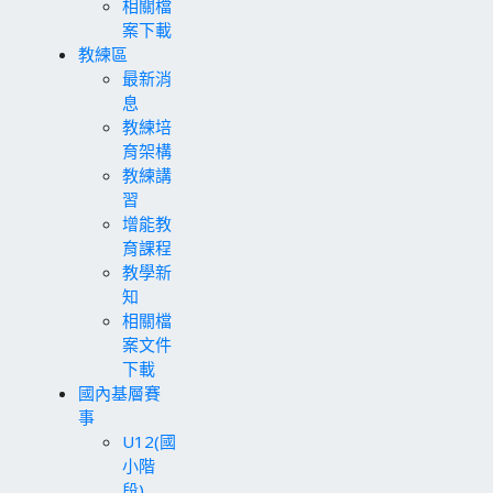
相關檔
案下載
教練區
最新消
息
教練培
育架構
教練講
習
增能教
育課程
教學新
知
相關檔
案文件
下載
國內基層賽
事
U12(國
小階
段)