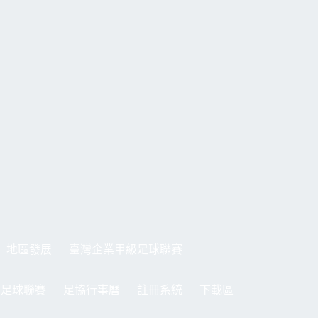
地區發展
臺灣企業甲級足球聯賽
制足球聯賽
足協行事曆
註冊系統
下載區