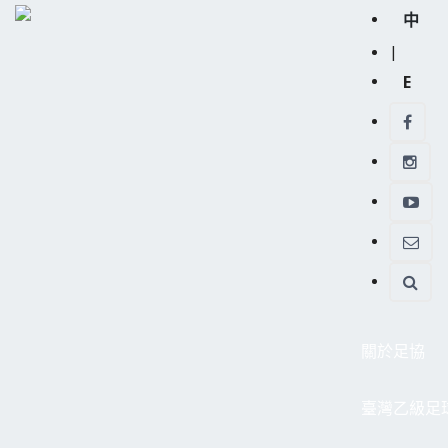
中
|
E
關於足協
臺灣乙級足