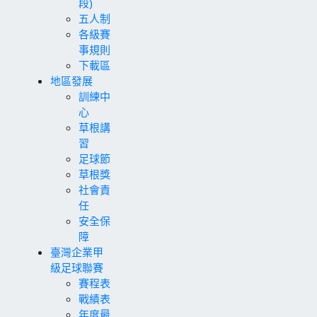
段)
五人制
各級賽
事規則
下載區
地區發展
訓練中
心
草根講
習
足球節
草根獎
社會責
任
安全保
障
臺灣企業甲
級足球聯賽
賽程表
戰績表
年度最