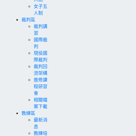
女子五
人制
裁判區
裁判講
習
國際裁
判
現役國
際裁判
裁判回
流架構
進修課
程研習
會
相關檔
案下載
教練區
最新消
息
教練培