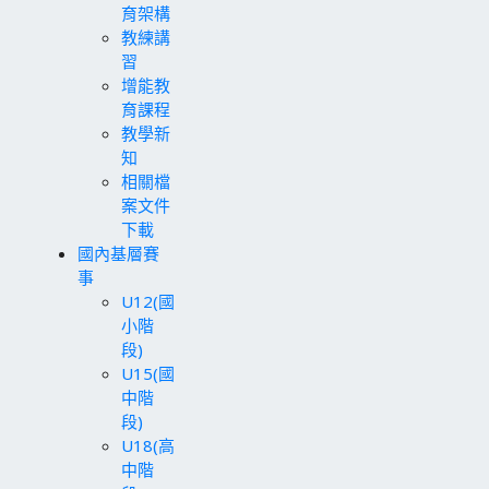
育架構
教練講
習
增能教
育課程
教學新
知
相關檔
案文件
下載
國內基層賽
事
U12(國
小階
段)
U15(國
中階
段)
U18(高
中階