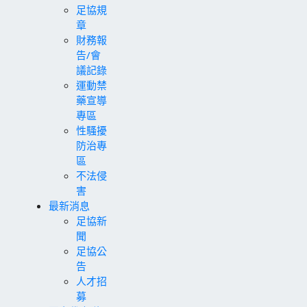
足協規
章
財務報
告/會
議記錄
運動禁
藥宣導
專區
性騷擾
防治專
區
不法侵
害
最新消息
足協新
聞
足協公
告
人才招
募