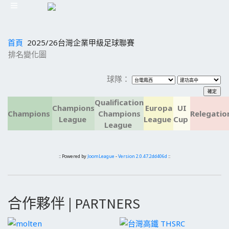
首頁
2025/26台灣企業甲級足球聯賽
排名變化圖
球隊：
Qualification
Champions
Europa
UI
Champions
Champions
Relegatio
League
League
Cup
League
:: Powered by
JoomLeague
-
Version 2.0.47.2dd406d
::
合作夥伴 | PARTNERS