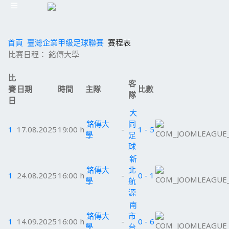
首頁
臺灣企業甲級足球聯賽
賽程表
比賽日程： 銘傳大學
比
客
賽
日期
時間
主隊
比數
隊
日
大
銘傳大
同
1
17.08.2025
19:00 h
-
1 - 5
學
足
球
新
銘傳大
北
1
24.08.2025
16:00 h
-
0 - 1
學
航
源
南
銘傳大
市
1
14.09.2025
16:00 h
-
0 - 6
學
台