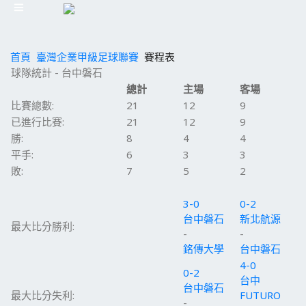
首頁
臺灣企業甲級足球聯賽
賽程表
球隊統計 - 台中磐石
總計
主場
客場
比賽總數:
21
12
9
已進行比賽:
21
12
9
勝:
8
4
4
平手:
6
3
3
敗:
7
5
2
3-0
0-2
台中磐石
新北航源
最大比分勝利:
-
-
銘傳大學
台中磐石
4-0
0-2
台中
台中磐石
最大比分失利:
FUTURO
-