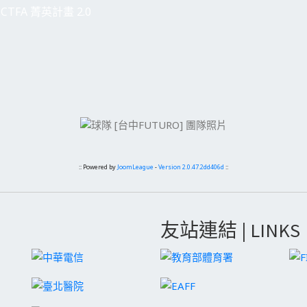
CTFA 菁英計畫 2.0
:: Powered by
JoomLeague
-
Version 2.0.47.2dd406d
::
友站連結 | LINKS