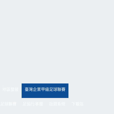
地區發展
臺灣企業甲級足球聯賽
制足球聯賽
足協行事曆
註冊系統
下載區