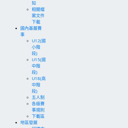
知
相關檔
案文件
下載
國內基層賽
事
U12(國
小階
段)
U15(國
中階
段)
U18(高
中階
段)
五人制
各級賽
事規則
下載區
地區發展