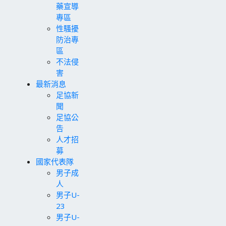
藥宣導
專區
性騷擾
防治專
區
不法侵
害
最新消息
足協新
聞
足協公
告
人才招
募
國家代表隊
男子成
人
男子U-
23
男子U-