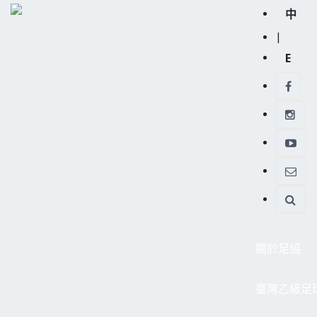
中
|
E
關於足協
臺灣乙級足