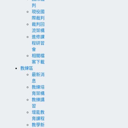
判
現役國
際裁判
裁判回
流架構
進修課
程研習
會
相關檔
案下載
教練區
最新消
息
教練培
育架構
教練講
習
增能教
育課程
教學新