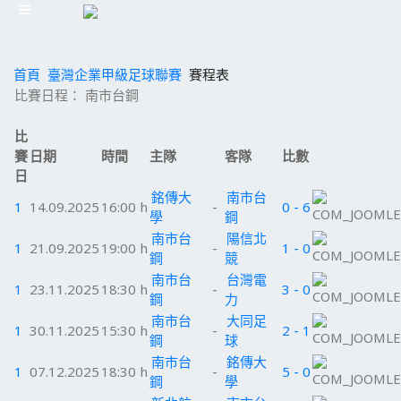
首頁
臺灣企業甲級足球聯賽
賽程表
比賽日程： 南市台鋼
比
賽
日期
時間
主隊
客隊
比數
日
銘傳大
南市台
1
14.09.2025
16:00 h
-
0 - 6
學
鋼
南市台
陽信北
1
21.09.2025
19:00 h
-
1 - 0
鋼
競
南市台
台灣電
1
23.11.2025
18:30 h
-
3 - 0
鋼
力
南市台
大同足
1
30.11.2025
15:30 h
-
2 - 1
鋼
球
南市台
銘傳大
1
07.12.2025
18:30 h
-
5 - 0
鋼
學