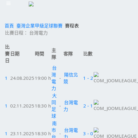
首頁
臺灣企業甲級足球聯賽
賽程表
比賽日程： 台灣電力
比
主
賽
日期
時間
客隊
比數
隊
日
台
灣
陽信北
1
24.08.2025
19:00 h
-
1 - 2
電
競
力
大
同
台灣電
1
02.11.2025
18:30 h
-
2 - 1
足
力
球
南
市
台灣電
1
23.11.2025
18:30 h
-
3 - 0
台
力