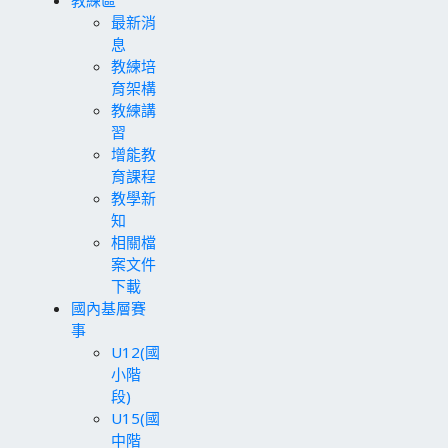
最新消
息
教練培
育架構
教練講
習
增能教
育課程
教學新
知
相關檔
案文件
下載
國內基層賽
事
U12(國
小階
段)
U15(國
中階