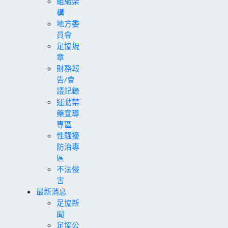
組織架
構
地方委
員會
足協規
章
財務報
告/會
議記錄
運動禁
藥宣導
專區
性騷擾
防治專
區
不法侵
害
最新消息
足協新
聞
足協公