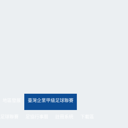
地區發展
臺灣企業甲級足球聯賽
制足球聯賽
足協行事曆
註冊系統
下載區