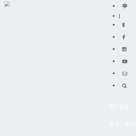
中
|
E
關於足協
臺灣乙級足