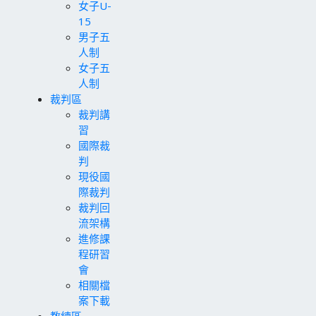
女子U-
15
男子五
人制
女子五
人制
裁判區
裁判講
習
國際裁
判
現役國
際裁判
裁判回
流架構
進修課
程研習
會
相關檔
案下載
教練區