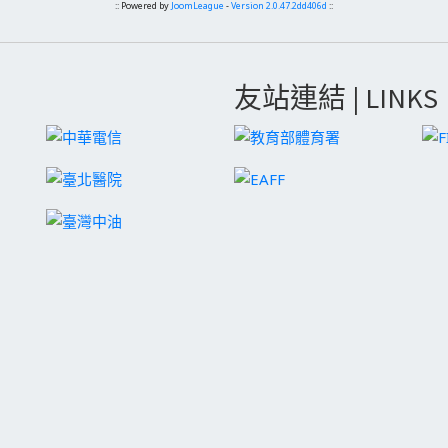
:: Powered by
JoomLeague
-
Version 2.0.47.2dd406d
::
友站連結 | LINKS