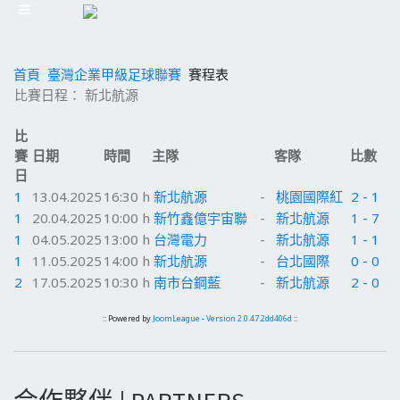
首頁
臺灣企業甲級足球聯賽
賽程表
比賽日程： 新北航源
比
賽
日期
時間
主隊
客隊
比數
日
1
13.04.2025
16:30 h
新北航源
-
桃園國際紅
2 - 1
1
20.04.2025
10:00 h
新竹鑫億宇宙聯
-
新北航源
1 - 7
1
04.05.2025
13:00 h
台灣電力
-
新北航源
1 - 1
1
11.05.2025
14:00 h
新北航源
-
台北國際
0 - 0
2
17.05.2025
10:30 h
南市台鋼藍
-
新北航源
2 - 0
:: Powered by
JoomLeague
-
Version 2.0.47.2dd406d
::