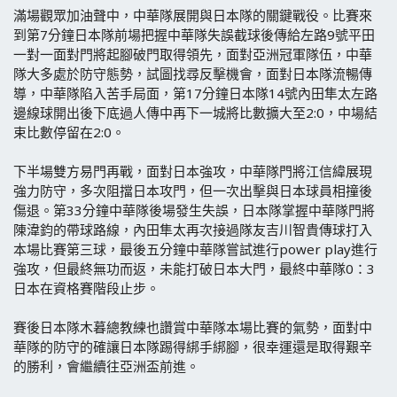
滿場觀眾加油聲中，中華隊展開與日本隊的關鍵戰役。比賽來
到第7分鐘日本隊前場把握中華隊失誤截球後傳給左路9號平田
一對一面對門將起腳破門取得領先，面對亞洲冠軍隊伍，中華
隊大多處於防守態勢，試圖找尋反擊機會，面對日本隊流暢傳
導，中華隊陷入苦手局面，第17分鐘日本隊14號內田隼太左路
邊線球開出後下底過人傳中再下一城將比數擴大至2:0，中場結
束比數停留在2:0。
下半場雙方易門再戰，面對日本強攻，中華隊門將江信緯展現
強力防守，多次阻擋日本攻門，但一次出擊與日本球員相撞後
傷退。第33分鐘中華隊後場發生失誤，日本隊掌握中華隊門將
陳湋鈞的帶球路線，內田隼太再次接過隊友吉川智貴傳球打入
本場比賽第三球，最後五分鐘中華隊嘗試進行power play進行
強攻，但最終無功而返，未能打破日本大門，最終中華隊0：3
日本在資格賽階段止步。
賽後日本隊木暮總教練也讚賞中華隊本場比賽的氣勢，面對中
華隊的防守的確讓日本隊踢得綁手綁腳，很幸運還是取得艱辛
的勝利，會繼續往亞洲盃前進。