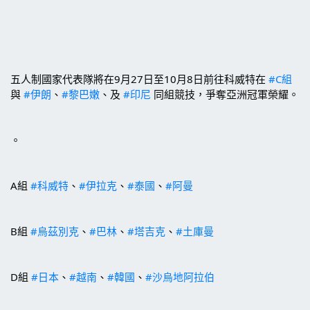
五人制國家代表隊將在9月27日至10月8日前往科威特在 
#C組
與 
#伊朗
、
#黎巴嫩
、及 
#印尼
 同組競技，爭奪亞洲冠軍榮耀。
。
A組 
#科威特
、
#伊拉克
、
#泰國
、
#阿曼
B組 
#烏茲別克
、
#巴林
、
#塔吉克
、
#土庫曼
D組 
#日本
、
#越南
、
#韓國
、
#沙烏地阿拉伯