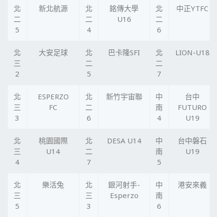
北
新北航源
北
銘傳大學
北
中正YTFC
二
二
U16
二
5
4
6
北
大安足球
北
巴卡隆SFI
北
LION-U18
三
二
二
2
5
7
北
ESPERZO
北
新竹宇宙聯
中
台中
三
FC
二
南
FUTURO
3
6
4
U19
北
桃園國際
北
DESA U14
中
台中磐石
三
U14
二
南
U19
4
7
5
北
樂活兔
北
銀河射手-
中
港安來義
三
三
Esperzo
南
5
3
6