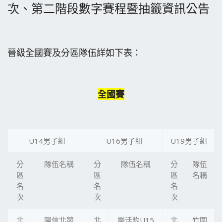
次、第二階段數字賽程暨抽籤資訊公告
晉級全國賽及分區隊伍詳如下表：
全國賽
U14男子組
U16男子組
U19男子組
分
隊伍名稱
分
隊伍名稱
分
隊伍
區
區
區
名稱
名
名
名
次
次
次
北
陽信北競
北
樂活豹U15
北
竹圍