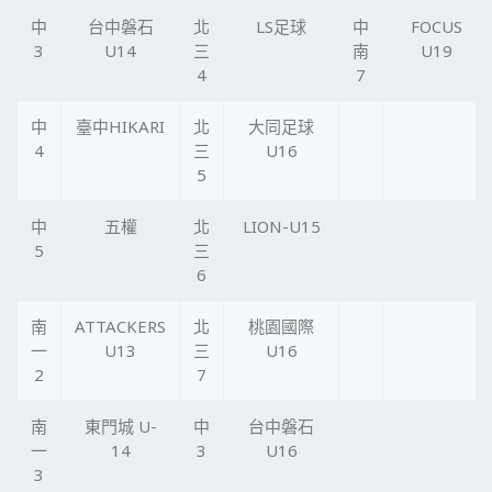
中
台中磐石
北
LS足球
中
FOCUS
3
U14
三
南
U19
4
7
中
臺中HIKARI
北
大同足球
4
三
U16
5
中
五權
北
LION-U15
5
三
6
南
ATTACKERS
北
桃園國際
一
U13
三
U16
2
7
南
東門城 U-
中
台中磐石
一
14
3
U16
3