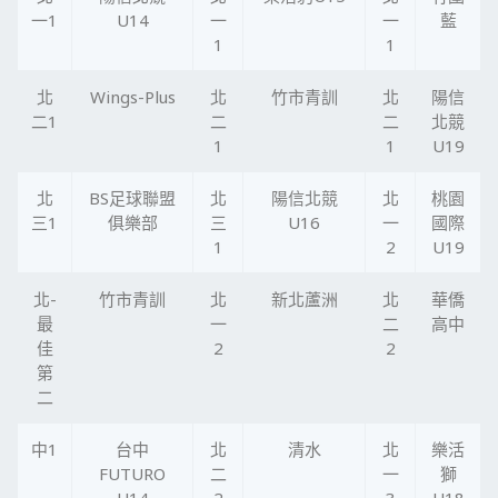
一1
U14
一
一
藍
1
1
北
Wings-Plus
北
竹市青訓
北
陽信
二1
二
二
北競
1
1
U19
北
BS足球聯盟
北
陽信北競
北
桃園
三1
俱樂部
三
U16
一
國際
1
2
U19
北-
竹市青訓
北
新北蘆洲
北
華僑
最
一
二
高中
佳
2
2
第
二
中1
台中
北
清水
北
樂活
FUTURO
二
一
獅
U14
2
3
U18