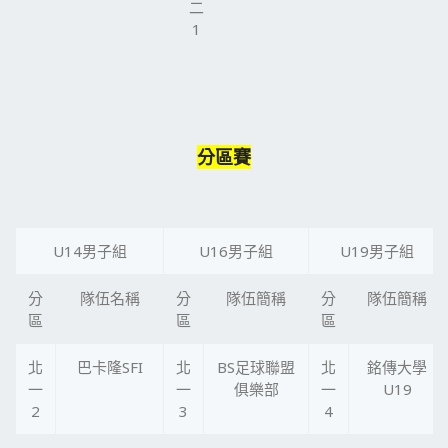
二
1
分區賽
U14男子組
U16男子組
U19男子組
分
隊伍名稱
分
隊伍簡稱
分
隊伍簡稱
區
區
區
北
巴卡隆SFI
北
BS足球聯盟
北
銘傳大學
一
一
俱樂部
一
U19
2
3
4