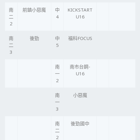
南
前鎮小惡魔
中
KICKSTART
二
4
U16
2
南
後勁
中
福科FOCUS
二
5
3
南
南市台鋼-
一
U16
2
南
小惡魔
一
3
南
後勁國中
二
2