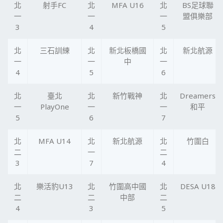
北
射手FC
北
MFA U16
北
BS足球聯
一
一
一
盟俱樂部
3
4
5
北
三石訓練
北
新北板橋國
北
新北航源
一
一
中
一
4
5
6
北
臺北
北
新竹戰神
北
Dreamers
一
PlayOne
一
一
和平
5
6
7
北
MFA U14
北
新北航源
北
竹圍白
二
一
二
3
7
4
北
樂活豹U13
北
竹圍高中國
北
DESA U18
二
二
中部
二
4
3
5