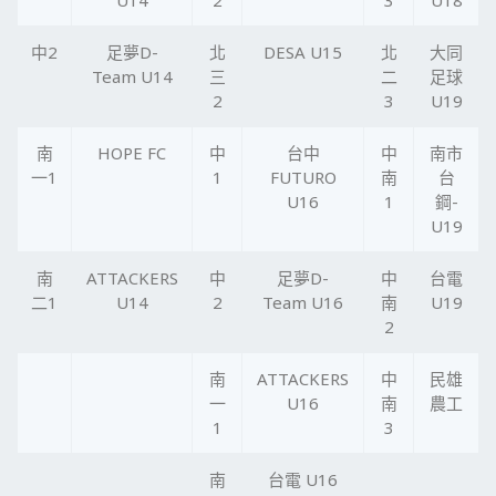
中2
足夢D-
北
DESA U15
北
大同
Team U14
三
二
足球
2
3
U19
南
HOPE FC
中
台中
中
南市
一1
1
FUTURO
南
台
U16
1
鋼-
U19
南
ATTACKERS
中
足夢D-
中
台電
二1
U14
2
Team U16
南
U19
2
南
ATTACKERS
中
民雄
一
U16
南
農工
1
3
南
台電 U16