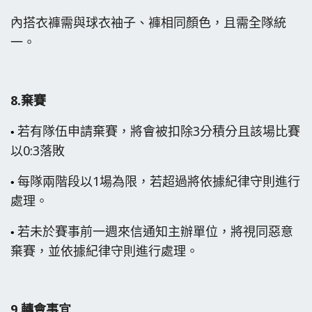
內搭衣褲需與球衣袖子、褲相同顏色，且需全隊統
一。
8.
棄賽
若有隊伍申請棄賽，將會被扣除3分積分且該場比賽
•
以0:3落敗
每隊兩階段以1場為限，若超過將
依據紀律守則進行
•
處理。
若未於賽事前一週來信通知主辦單位，將視同惡意
•
棄賽，並依據紀律守則進行處理。
9.轉會事宜