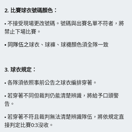
2.
比賽球衣號碼顏色：
不接受現場更改號碼。號碼與出賽名單不符者，將
•
禁止下場比賽。
球衣、球褲、球襪顏色須全隊一致
• 同隊伍之
3.
球衣規定：
各隊須依照事前公告之球衣編排穿著。
•
若穿著不同但裁判仍能清楚辨識，將給予口頭警
•
告。
若穿著不符且裁判無法清楚辨識隊伍，將依規定直
•
接判定比賽0:3沒收。