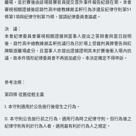
離場，並於賽後由該場競賽官員提交意外事件報告紀錄在案。本會
審視相關證據後認路竹高中總教練謝孟軒行為涉違反紀律守則第51
條第1項與紀律守則第75條，提請紀律委員會論處。
決 議：
本會紀律委員會審視相關證據與當事人提出之答辯書與當日說明
後，路竹高中總教練謝孟軒抗議行為已於場上受裁判黃牌警告與紅
牌驅逐離場處分，且當事人亦提出證據證明其未於賽後衝入場內抗
議，故本件情形紀律委員會不再追加處分，本決定確定不得申訴。
參考法條：
第四條 從舊從輕主義
I. 本守則適用於公告施行後發生之行為。
II. 本守則公告施行前之行為，適用行為時之紀律守則。但行為後之
紀律守則有利於行為人者，適用最有利於行為人之規定。