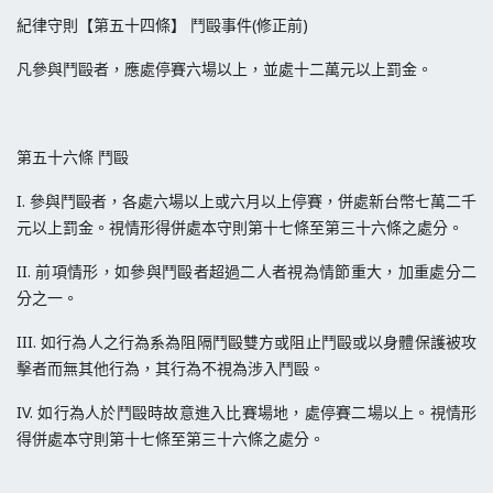
紀律守則【第五十四條】 鬥毆事件(修正前)
凡參與鬥毆者，應處停賽六場以上，並處十二萬元以上罰金。
第五十六條 鬥毆
I. 參與鬥毆者，各處六場以上或六月以上停賽，併處新台幣七萬二千
元以上罰金。視情形得併處本守則第十七條至第三十六條之處分。
II. 前項情形，如參與鬥毆者超過二人者視為情節重大，加重處分二
分之一。
III. 如行為人之行為系為阻隔鬥毆雙方或阻止鬥毆或以身體保護被攻
擊者而無其他行為，其行為不視為涉入鬥毆。
IV. 如行為人於鬥毆時故意進入比賽場地，處停賽二場以上。視情形
得併處本守則第十七條至第三十六條之處分。