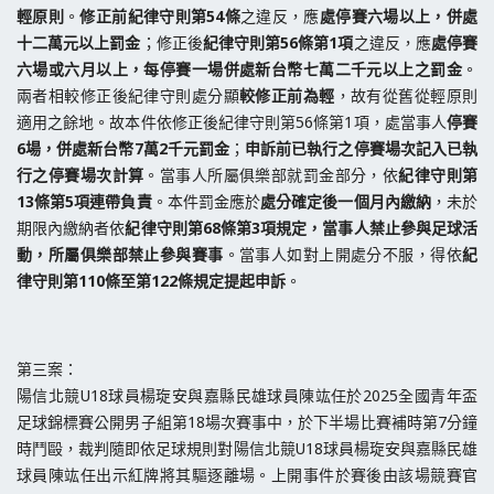
輕原則
。
修正前紀律守則第54條
之違反，應
處停賽六場以上，併處
十二萬元以上罰金
；修正後
紀律守則第56條第1項
之違反，應
處停賽
六場或六月以上，每停賽一場併處新台幣七萬二千元以上之罰金
。
兩者相較修正後紀律守則處分顯
較修正前為輕
，故有從舊從輕原則
適用之餘地。故本件依修正後紀律守則第56條第1項，處當事人
停賽
6場，併處新台幣7萬2千元罰金
；
申訴前已執行之停賽場次記入已執
行之停賽場次計算
。當事人所屬俱樂部就罰金部分，依
紀律守則第
13條第5項連帶負責
。本件罰金應於
處分確定後一個月內繳納
，未於
期限內繳納者依
紀律守則第68條第3項規定，當事人禁止參與足球活
動，所屬俱樂部禁止參與賽事
。當事人如對上開處分不服，得依
紀
律守則第110條至第122條規定提起申訴
。
第三案：
陽信北競U18球員楊琁安與嘉縣民雄球員陳竑任於2025全國青年盃
足球錦標賽公開男子組第18場次賽事中，於下半場比賽補時第7分鐘
時鬥毆，裁判隨即依足球規則對陽信北競U18球員楊琁安與嘉縣民雄
球員陳竑任出示紅牌將其驅逐離場。上開事件於賽後由該場競賽官