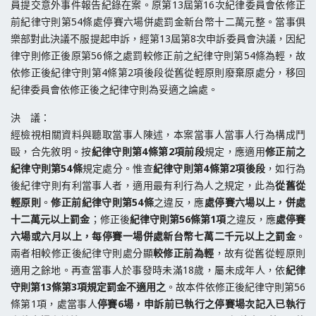
員提交意外事件報告紀錄在案。原第13屆第16次紀律委員會依修正
前紀律守則第54條處停賽六場併處罰金新台幣十二萬元整。當事俱
樂部對此決議不服提起申訴，經第13屆第8次申訴委員會決議，因紀
律守則修正後原第56條之處罰較修正前之紀律守則第54條為輕，故
依修正後紀律守則第4條第2項後段從舊從輕原則廢棄原處分，移回
紀律委員會依修正後之紀律守則為妥適之論處。
決 議：
經檢視相關資料與聽取當事人陳述，本案當事人當事人行為構成鬥
毆，合先敘明。按
紀律守則第4條第2項前段
規定，應適用
修正前之
紀律守則第54條
規定處分。惟查
紀律守則第4條第2項後段
，如行為
後紀律守則有利當事人者，適用最有利行為人之規定，此為
從舊從
輕原則
。
修正前紀律守則第54條
之違反，應
處停賽六場以上，併處
十二萬元以上罰金
；修正後
紀律守則第56條第1項
之違反，應
處停賽
六場或六月以上，每停賽一場併處新台幣七萬二千元以上之罰金
。
兩者相較修正後紀律守則處分顯
較修正前為輕
，故有從舊從輕原則
適用之餘地。再查當事人於事發時未滿18歲，屬未成年人，依
紀律
守則第13條第3項規定罰金不適用之
。故本件依修正後紀律守則第56
條第1項，處當事人
停賽6場，申訴前已執行之停賽場次記入已執行