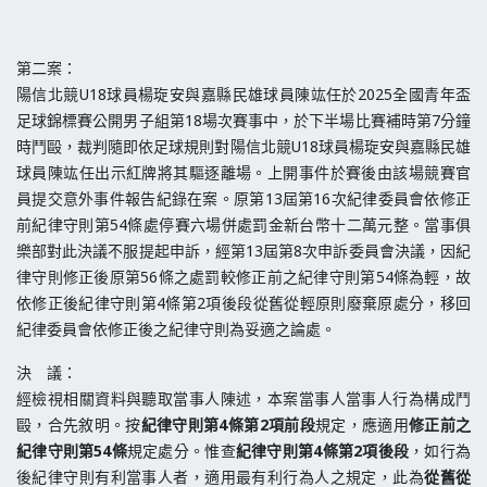
第二案：
陽信北競U18球員楊琁安與嘉縣民雄球員陳竑任於2025全國青年盃
足球錦標賽公開男子組第18場次賽事中，於下半場比賽補時第7分鐘
時鬥毆，裁判隨即依足球規則對陽信北競U18球員楊琁安與嘉縣民雄
球員陳竑任出示紅牌將其驅逐離場。上開事件於賽後由該場競賽官
員提交意外事件報告紀錄在案。原第13屆第16次紀律委員會依修正
前紀律守則第54條處停賽六場併處罰金新台幣十二萬元整。當事俱
樂部對此決議不服提起申訴，經第13屆第8次申訴委員會決議，因紀
律守則修正後原第56條之處罰較修正前之紀律守則第54條為輕，故
依修正後紀律守則第4條第2項後段從舊從輕原則廢棄原處分，移回
紀律委員會依修正後之紀律守則為妥適之論處。
決 議：
經檢視相關資料與聽取當事人陳述，本案當事人當事人行為構成鬥
毆，合先敘明。按
紀律守則第4條第2項前段
規定，應適用
修正前之
紀律守則第54條
規定處分。惟查
紀律守則第4條第2項後段
，如行為
後紀律守則有利當事人者，適用最有利行為人之規定，此為
從舊從