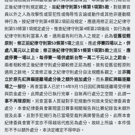
正後紀律守則規定觀之，屬
紀律守則第51條第1項第5款
，對競賽官
員以外之人為攻擊性或冒犯性或侮辱性言論或動作或其他非運動精
神行為。按紀律守則第4條第2項前段規定，應適用修正前之紀律守
則第53條第1項規定處分。惟查紀律守則第4條第2項後段，如行為後
紀律守則有利當事人者，適用最有利行為人之規定，此為
從舊從輕
原則
。
修正前紀律守則第53條第1項
之違反，應處
停賽四場以上，併
處八萬元以上罰金
；
修正後紀律守則第51條第1項第5款
之違反，
應
處停賽一場以上，每停賽一場併處新台幣一萬二千元以上之罰金
。
兩者相較修正後紀律守則處分顯較修正前為輕，故有從舊從輕原則
適用之餘地。又查修正後之紀律守則處分自法規體系觀之，並
非獨
立於原先紅牌驅逐離場處分後之額外追加處分
，而系
原紅牌驅逐離
場之一部份
。再查當事人已於114年9月15日因紅牌驅逐離場受停賽
與罰金處分，此際處分已執行完畢，自無再行處分之空間，此謂
一
事不再理原則
。另查當事人質疑對手犯規動作何故未受紀律委員會
處分，本會紀律委員會審閱當日賽事相關報告與比賽紀錄皆未額外
提及此事，且對手犯規行為已當場受裁判黃牌警告處分，此際本會
紀律委員會實不宜亦不得越俎代庖另為處分。故綜上所論，本件情
形不予以額外處分，本決定確定不得申訴。