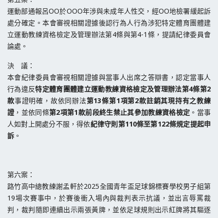
運動部通報呂OO於OOO年涉與未成年人性交，經OO地檢署緩起訴
處分確定。本會審視相關證據後認行為人行為涉犯特定體育團體建
立運動教練資格檢定及管理辦法第4條與第4-1條，提請紀律委員會
論處。
決 議：
本會紀律委員會審視相關證據與當事人出席之答辯書，認定當事人
行為違反
特定體育團體建立運動教練資格檢定及管理辦法第4條第2
款
事證明確，故依同辦法
第13條第1項第2款註銷其現持有之教練
證
，並依同條
第2項第1款前段終生禁止其參加教練資格檢定
。當事
人如對上開處分不服，得依
紀律守則第110條至第122條規定提起申
訴
。
第六案：
路竹高中總教練謝孟軒於2025全國青年盃足球錦標賽學校男子組第
19場次賽事中，於賽後衝入場內與裁判表示抗議，並出言辱罵裁
判，裁判隨即連續出示兩張黃牌，並依足球規則出示紅牌將其驅逐