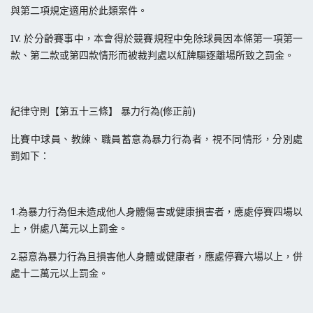
與第二項規定適用於此類案件。
IV. 於分齡賽事中，本會得於競賽規程中免除球員因本條第一項第一
款、第二款或第四款情形而被裁判處以紅牌驅逐離場所致之罰金。
紀律守則【第五十三條】 暴力行為(修正前)
比賽中球員、教練、職員蓄意為暴力行為者，視不同情形，分別處
罰如下：
1.為暴力行為但未造成他人身體傷害或健康損害者，應處停賽四場以
上，併處八萬元以上罰金。
2.惡意為暴力行為且損害他人身體或健康者，應處停賽六場以上，併
處十二萬元以上罰金。