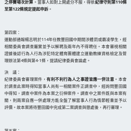
之停賽場次計算
。當事人如對上開處分不服，得依
紀律守則第110條
至第122條規定提起申訴
。
第四案：
運動部通報楊志明於114年任教豐田國中期間涉體罰或霸凌學生，經
相關委員會調查屬實並予以解聘及兩年內不得聘任。本會審視相關
證據後認行為人行為涉犯特定體育團體建立運動教練資格檢定及管
理辦法第4條與第4-1條，提請紀律委員會論處。
決 議：
紀律委員會審理案件，
有利不利行為人之事證皆應一併注意
。本會
於調查此案時得知當事人尚有一相關案件正調查中，經詢問豐田國
中得知，調查中案件為本案之衍伸案件。調查中之案件既與本案有
關，則兩案自應一併處理方能全盤了解當事人行為情節輕重並予以
評價。故本案將待豐田國中完成第二案調查與懲處後，再行審理。
第五案：