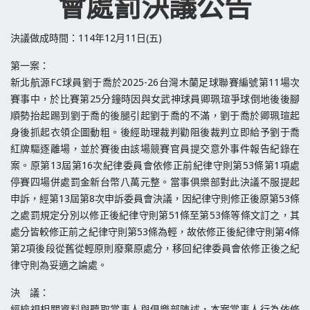
會處罰決議公告
決議做成時間：114年12月11日(五)
第一案：
新北航源FC球員劉于喬於2025-26台灣木蘭足球聯賽編號第11場次
賽事中，於比賽第25分鐘時因與女武神球員卿珮瑄爭球倒地後後腳
順勢抬起踢到劉于喬的後腿引起劉于喬的不滿，劉于喬於卿珮瑄起
身後抓起衣領企圖動粗。後經助理裁判勸阻後裁判立即給予劉于喬
紅牌驅逐離場，並於賽後由該場競賽官員提交意外事件報告紀錄在
案。原第13屆第16次紀律委員會依修正前紀律守則第53條第1項處
停賽四場併處罰金新台幣八萬元整。當事俱樂部對此決議不服提起
申訴，經第13屆第8次申訴委員會決議，因紀律守則修正後原第53條
之處罰規定分別以修正後紀律守則第51條至第53條等條文訂之，其
處分皆較修正前之紀律守則第53條為輕，故依修正後紀律守則第4條
第2項後段從舊從輕原則廢棄原處分，移回紀律委員會依修正後之紀
律守則為妥適之論處。
決 議：
經檢視相關資料與聽取當事人與俱樂部陳述，本案當事人行為依修