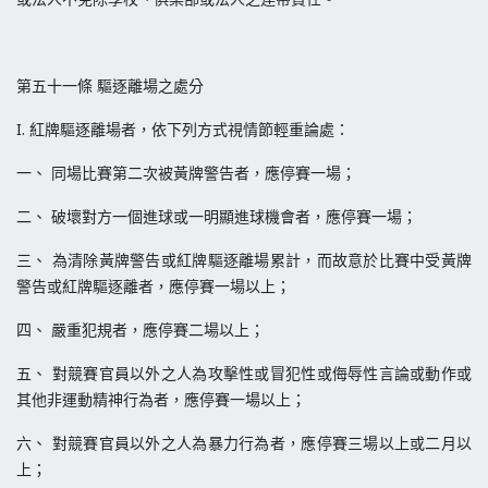
第五十一條 驅逐離場之處分
I. 紅牌驅逐離場者，依下列方式視情節輕重論處：
一、 同場比賽第二次被黃牌警告者，應停賽一場；
二、 破壞對方一個進球或一明顯進球機會者，應停賽一場；
三、 為清除黃牌警告或紅牌驅逐離場累計，而故意於比賽中受黃牌
警告或紅牌驅逐離者，應停賽一場以上；
四、 嚴重犯規者，應停賽二場以上；
五、 對競賽官員以外之人為攻擊性或冒犯性或侮辱性言論或動作或
其他非運動精神行為者，應停賽一場以上；
六、 對競賽官員以外之人為暴力行為者，應停賽三場以上或二月以
上；