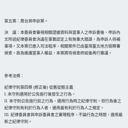
第五案：周台英申訴案。
決 議：本委員會審視相關證據資料與當事人之申訴書後，申訴內
文所述紀律委員會決議在事實認定上有無重大錯誤，為申訴人待補
事項。又本案已進入司法程序，相關案件已由臺灣臺北地方檢察署
偵查。故為維護當事人權益，本案將待偵查終結後再行審議。
參考法條：
紀律守則第四條 (修正後) 從舊從輕主義
I. 本守則適用於公告施行後發生之行為。
II. 本守則公告施行前之行為，適用行為時之紀律守則。但行為後之
紀律守則有利於行為人者，適用最有利於行為人之規定。
III. 紀律委員會與申訴委員會之審理程序，不論行為之時間，適用最
新之紀律守則。