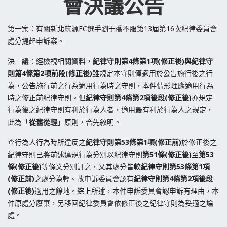
會決議公告
第一案：有關新北航源FC選手劉于喬不服第13屆第16次紀律委員會
處分提起申訴案。
決 議：經檢視相關資料，
紀律守則第4條第1項(修正後)與紀律守
則第4條第2項前段(修正後)
雖規定本守則僅適用於公告施行後之行
為，公告施行前之行為適用行為時之守則，本件情形理應適用行為
時之修正前紀律守則。但
紀律守則第4條第2項後段(修正後)
亦規定
行為後之紀律守則有利於行為人者，適用最有利於行為人之規定，
此為「
從舊從輕
」原則，合先敘明。
查行為人行為時所違反之
紀律守則
第53條第1項(修正前)
於修正後之
紀律守則已將前述違規行為分別以紀律守則
第51條(修正後)
至
第53
條(修正後)
等條文分別訂之，又其處分皆較
紀律守則第53條第1項
(修正前)
之處分為輕。故申訴委員會認有
紀律守則第4條第2項後段
(修正後)
適用之餘地。綜上所述，本件申訴委員會認申訴有理由，本
件原處分廢棄，另移回紀律委員會依修正後之紀律守則為妥適之論
處。