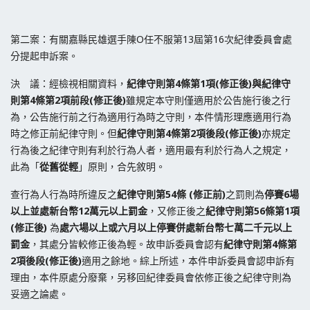
第二案：有關嘉縣民雄選手陳O任不服第13屆第16次紀律委員會處
分提起申訴案。
決 議：經檢視相關資料，
紀律守則第4條第1項(修正後)與紀律守
則第4條第2項前段(修正後)
雖規定本守則僅適用於公告施行後之行
為，公告施行前之行為適用行為時之守則，本件情形理應適用行為
時之修正前紀律守則。但
紀律守則第4條第2項後段(修正後)
亦規定
行為後之紀律守則有利於行為人者，適用最有利於行為人之規定，
此為「
從舊從輕
」原則，合先敘明。
查行為人行為時所違反之
紀律守則
第54條 (修正前)
之罰則為
停賽6場
以上並處新台幣12萬元以上罰金
，又修正後之
紀律守則第56條第1項
(修正後)
為
處六場以上或六月以上停賽併處新台幣七萬二千元以上
罰金
，其處分皆較修正後為輕。故申訴委員會認有
紀律守則第4條第
2項後段(修正後)
適用之餘地。綜上所述，本件申訴委員會認申訴有
理由，本件原處分廢棄，另移回紀律委員會依修正後之紀律守則為
妥適之論處。