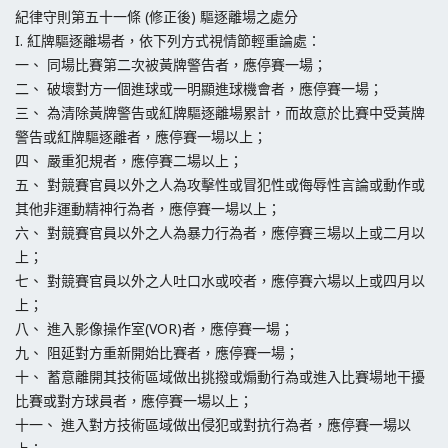
紀律守則第五十一條 (修正後) 驅逐離場之處分
I. 紅牌驅逐離場者，依下列方式視情節輕重論處：
一、 同場比賽第二次被黃牌警告者，應停賽一場；
二、 破壞對方一個進球或一明顯進球機會者，應停賽一場；
三、 為清除黃牌警告或紅牌驅逐離場累計，而故意於比賽中受黃牌
警告或紅牌驅逐離者，應停賽一場以上；
四、 嚴重犯規者，應停賽二場以上；
五、 對競賽官員以外之人為攻擊性或冒犯性或侮辱性言論或動作或
其他非運動精神行為者，應停賽一場以上；
六、 對競賽官員以外之人為暴力行為者，應停賽三場以上或二月以
上；
七、 對競賽官員以外之人吐口水或咬者，應停賽六場以上或四月以
上；
八、 進入影像操作室(VOR)者，應停賽一場；
九、 阻延對方重新開始比賽者，應停賽一場；
十、 蓄意離開其技術區域做出挑撥或煽動行為或進入比賽場地干擾
比賽或對方球員者，應停賽一場以上；
十一、 進入對方技術區域做出侵犯或對抗行為者，應停賽一場以