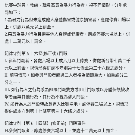
比賽中球員、教練、職員蓄意為暴力行為者，視不同情形，分別處
罰如下：
1.為暴力行為但未造成他人身體傷害或健康損害者，應處停賽四場以
上，併處八萬元以上罰金。
2.惡意為暴力行為且損害他人身體或健康者，應處停賽六場以上，併
處十二萬元以上罰金。
紀律守則第五十六條(修正後) 鬥毆
I. 參與鬥毆者，各處六場以上或六月以上停賽，併處新台幣七萬二千
元以上罰金。視情形得併處本守則第十七條至第三十六條之處分。
II. 前項情形，如參與鬥毆者超過二人者視為情節重大，加重處分二
分之一。
III. 如行為人之行為系為阻隔鬥毆雙方或阻止鬥毆或以身體保護被攻
擊者而無其他行為，其行為不視為涉入鬥毆。
IV. 如行為人於鬥毆時故意進入比賽場地，處停賽二場以上。視情形
得併處本守則第十七條至第三十六條之處分。
紀律守則【第五十四條】(修正前) 鬥毆事件
凡參與鬥毆者，應處停賽六場以上，並處十二萬元以上罰金。