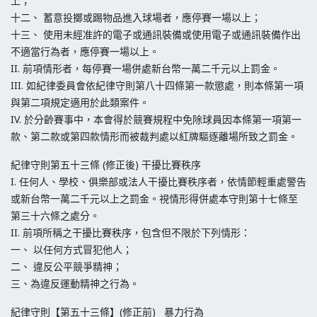
上；
十二、 蓄意投擲或踢物品進入球場者，應停賽一場以上；
十三、 使用未經准許的電子或通訊裝備或使用電子或通訊裝備作出
不適當行為者，應停賽一場以上。
II. 前項情形者，每停賽一場併處新台幣一萬二千元以上罰金。
III. 如紀律委員會依紀律守則第八十四條第一款懲處，則本條第一項
與第二項規定適用於此類案件。
IV. 於分齡賽事中，本會得於競賽規程中免除球員因本條第一項第一
款、第二款或第四款情形而被裁判處以紅牌驅逐離場所致之罰金。
紀律守則第五十三條 (修正後) 干擾比賽秩序
I. 任何人、學校、俱樂部或法人干擾比賽秩序者，依情節輕重處警告
或新台幣一萬二千元以上之罰金。視情形得併處本守則第十七條至
第三十六條之處分。
II. 前項所稱之干擾比賽秩序，包含但不限於下列情形：
一、 以任何方式冒犯他人；
二、 違反公平競爭精神；
三、為違反運動精神之行為。
紀律守則【第五十三條】(修正前) 暴力行為