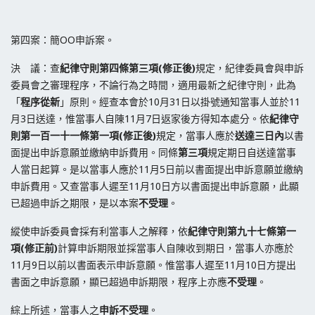
第四案：簡OO申訴案。
決 議：查
紀律守則第四條第三項(修正後)
規定，紀律委員會與申訴
委員會之審理程序，不論行為之時間，適用最新之紀律守則，此為
「
程序從新
」原則。經查本會於10月31日以掛號通知當事人並於11
月3日送達，惟當事人自陳11月7日返家後方得知本處分。依
紀律守
則第一百一十一條第一項(修正後)
規定，當事人應於
送達三日內
以書
面提出申訴意願並繳納申訴費用。同條
第三項
規定期日自送達當事
人當日起算。是以當事人應於11月5日前以書面提出申訴意願並繳納
申訴費用。又查當事人遲至11月10日方以書面提出申訴意願，此顯
已超過申訴之期限，是以本案
不受理
。
縱使申訴委員會採有利當事人之解釋，依
紀律守則第九十七條第一
項(修正前)
計算申訴期限並採當事人自陳收到期日，當事人亦應於
11月9日以前以書面表示申訴意願。惟當事人遲至11月10日方提出
書面之申訴意願，顯已超過申訴期限，程序上亦應
不受理
。
綜上所述，當事人之
申訴不受理
。