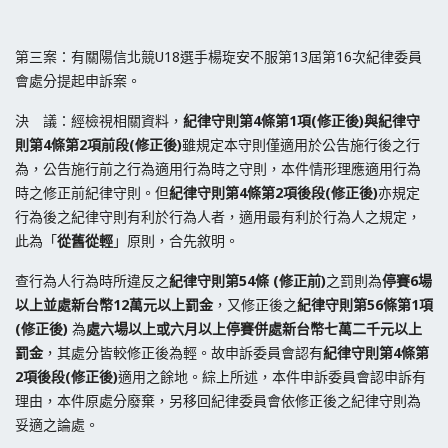
第三案：有關陽信北競U18選手楊琁安不服第13屆第16次紀律委員
會處分提起申訴案。
決 議：經檢視相關資料，
紀律守則第4條第1項(修正後)與紀律守
則第4條第2項前段(修正後)
雖規定本守則僅適用於公告施行後之行
為，公告施行前之行為適用行為時之守則，本件情形理應適用行為
時之修正前紀律守則。但
紀律守則第4條第2項後段(修正後)
亦規定
行為後之紀律守則有利於行為人者，適用最有利於行為人之規定，
此為「
從舊從輕
」原則，合先敘明。
查行為人行為時所違反之
紀律守則
第54條 (修正前)
之罰則為
停賽6場
以上並處新台幣12萬元以上罰金
，又修正後之
紀律守則第56條第1項
(修正後)
為
處六場以上或六月以上停賽併處新台幣七萬二千元以上
罰金
，其處分皆較修正後為輕。故申訴委員會認有
紀律守則第4條第
2項後段(修正後)
適用之餘地。綜上所述，本件申訴委員會認申訴有
理由，本件原處分廢棄，另移回紀律委員會依修正後之紀律守則為
妥適之論處。