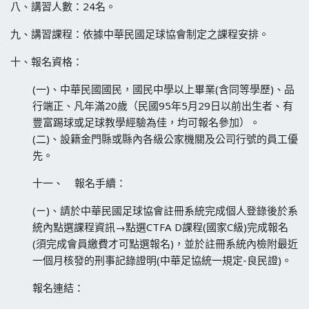
八、講習人數：24名。
九、講習課程：依據中華民國足球協會制定之課程安排。
十、報名資格：
(一)、中華民國國民，國民中學以上畢業(含同等學歷)、品
行端正、凡年滿20歲（民國95年5月29日以前出生者、有
豐富踢球或足球教學經驗為佳，均可報名參加）。
(二)、設籍金門縣或縣內各級公家機關及公司行號的員工優
先。
十一、 報名手續：
(ㄧ)、請於中華民國足球協會註冊系統完成個人登錄後於系
統內點選課程資訊→點選CTFA D課程(國家C級)完成報名
(須完成會員繳費才可點選報名)，並於註冊系統內檢附最近
一個月核發的刑事記錄證明(中華足協統一規定-良民證)。
報名連結：